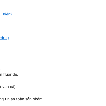
 Thiên?
dric)
.
n fluoride.
ó van xả).
ng tin an toàn sản phẩm.