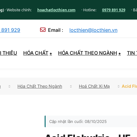
og)
· Website chính:
hoachatlocthien.com
· Hotline:
0979 891 929
· B
 891 929
Email :
locthien@locthien.vn
I THIỆU
HÓA CHẤT
HÓA CHẤT THEO NGÀNH
TIN
ủ
Hóa Chất Theo Ngành
Hoá Chất Xi Mạ
Acid Fl
Cập nhật lần cuối:
08/10/2025