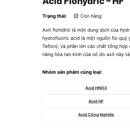
Acid Flohydric – HF
Trạng thái:
Còn hàng
Axít flohiđric là một dung dịch của hyd
hydrofluoric acid là một nguồn flo quý 
Teflon), và phần lớn các chất tổng hợp 
năng hòa tan kính của nó do axit này tá
Nhóm sản phẩm cùng loại:
Acid HNO3
Acid HF
Acid Công Nghiệp