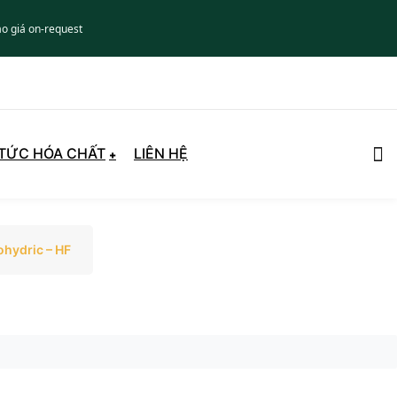
áo giá on-request
 TỨC HÓA CHẤT
LIÊN HỆ
ohydric – HF