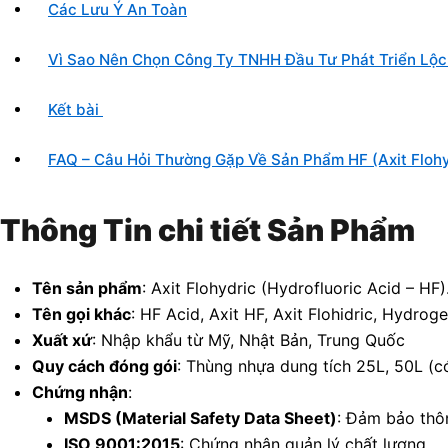
Các Lưu Ý An Toàn
Vì Sao Nên Chọn Công Ty TNHH Đầu Tư Phát Triển Lộc
Kết bài
FAQ – Câu Hỏi Thường Gặp Về Sản Phẩm HF (Axit Flohy
Thông Tin chi tiết Sản Phẩm
Tên sản phẩm
: Axit Flohydric (Hydrofluoric Acid – HF)
Tên gọi khác
: HF Acid, Axit HF, Axit Flohidric, Hydroge
Xuất xứ
: Nhập khẩu từ Mỹ, Nhật Bản, Trung Quốc
Quy cách đóng gói
: Thùng nhựa dung tích 25L, 50L (c
Chứng nhận
:
MSDS (Material Safety Data Sheet)
: Đảm bảo thô
ISO 9001:2015
: Chứng nhận quản lý chất lượng.