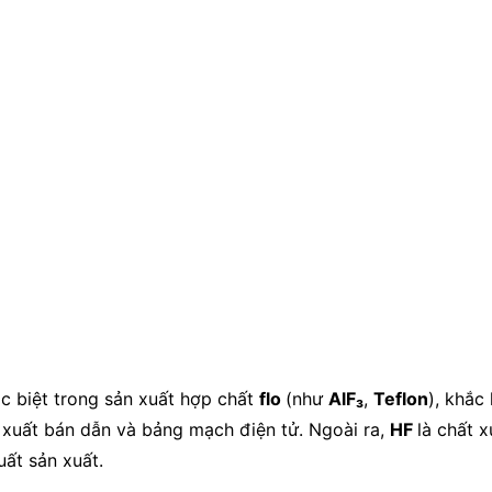
ặc biệt trong sản xuất hợp chất
flo
(như
AlF₃
,
Teflon
), khắc
n xuất bán dẫn và bảng mạch điện tử. Ngoài ra,
HF
là chất x
ất sản xuất.