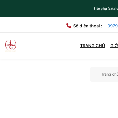
Site phụ (catal
Số điện thoại :
0979
TRANG CHỦ
GIỚ
Trang ch