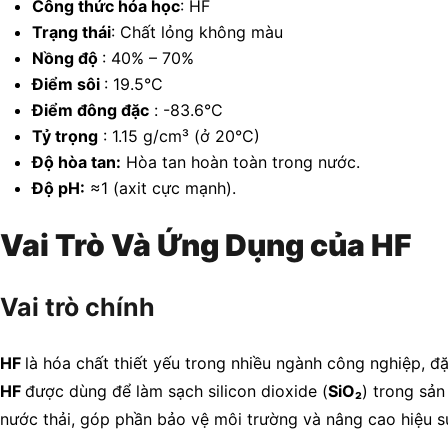
Công thức hóa học
: HF
Trạng thái
: Chất lỏng không màu
Nồng độ
: 40% – 70%
Điểm sôi
: 19.5°C
Điểm đông đặc
: -83.6°C
Tỷ trọng
: 1.15 g/cm³ (ở 20°C)
Độ hòa tan:
Hòa tan hoàn toàn trong nước.
Độ pH:
≈1 (axit cực mạnh).
Vai Trò Và Ứng Dụng của HF
Vai trò chính
HF
là hóa chất thiết yếu trong nhiều ngành công nghiệp, đ
HF
được dùng để làm sạch silicon dioxide (
SiO₂
) trong sả
nước thải, góp phần bảo vệ môi trường và nâng cao hiệu su