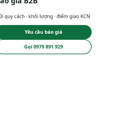
áo giá B2B
i quy cách · khối lượng · điểm giao KCN
Yêu cầu báo giá
Gọi 0979 891 929