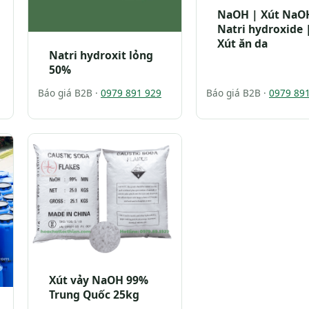
NaOH | Xút NaO
Natri hydroxide 
Xút ăn da
Natri hydroxit lỏng
50%
Báo giá B2B ·
0979 891 929
Báo giá B2B ·
0979 89
Xút vảy NaOH 99%
Trung Quốc 25kg