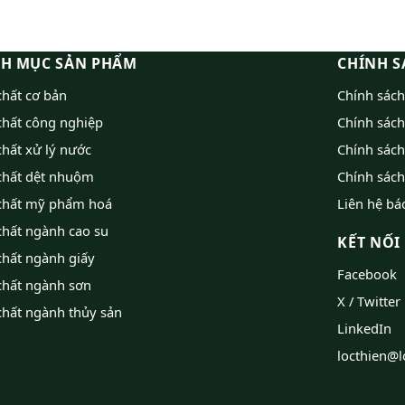
H MỤC SẢN PHẨM
CHÍNH S
hất cơ bản
Chính sác
chất công nghiệp
Chính sách
hất xử lý nước
Chính sác
chất dệt nhuộm
Chính sách
chất mỹ phẩm hoá
Liên hệ bá
chất ngành cao su
KẾT NỐI
chất ngành giấy
Facebook
chất ngành sơn
X / Twitter
chất ngành thủy sản
LinkedIn
locthien@l