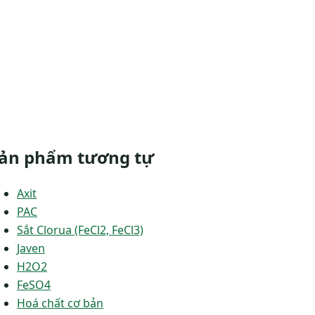
ản phẩm tương tự
Axit
PAC
Sắt Clorua (FeCl2, FeCl3)
Javen
H2O2
FeSO4
Hoá chất cơ bản