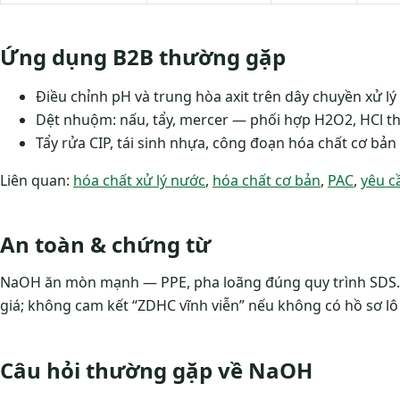
Ứng dụng B2B thường gặp
Điều chỉnh pH và trung hòa axit trên dây chuyền xử lý
Dệt nhuộm: nấu, tẩy, mercer — phối hợp H2O2, HCl th
Tẩy rửa CIP, tái sinh nhựa, công đoạn hóa chất cơ bản 
Liên quan:
hóa chất xử lý nước
,
hóa chất cơ bản
,
PAC
,
yêu c
An toàn & chứng từ
NaOH ăn mòn mạnh — PPE, pha loãng đúng quy trình SDS. 
giá; không cam kết “ZDHC vĩnh viễn” nếu không có hồ sơ l
Câu hỏi thường gặp về NaOH