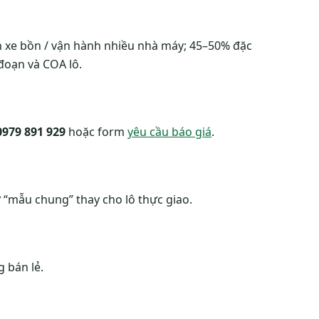
n xe bồn / vận hành nhiều nhà máy; 45–50% đặc
đoạn và COA lô.
0979 891 929
hoặc form
yêu cầu báo giá
.
 “mẫu chung” thay cho lô thực giao.
 bán lẻ.