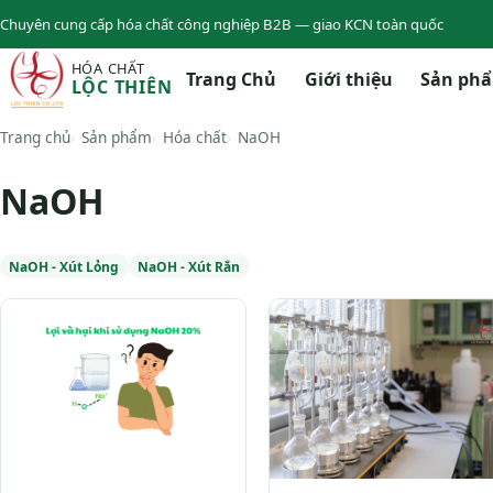
Chuyên cung cấp hóa chất công nghiệp B2B — giao KCN toàn quốc
HÓA CHẤT
Trang Chủ
Giới thiệu
Sản ph
LỘC THIÊN
Trang chủ
Sản phẩm
Hóa chất
NaOH
NaOH
NaOH - Xút Lỏng
NaOH - Xút Rắn