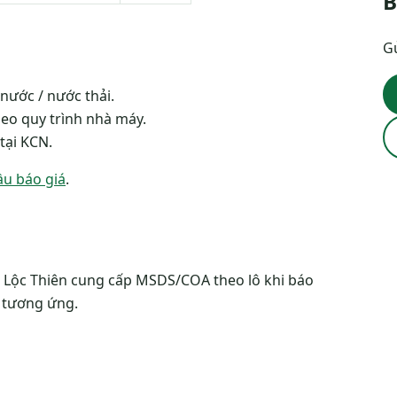
B
Gử
 nước / nước thải.
eo quy trình nhà máy.
tại KCN.
ầu báo giá
.
Lộc Thiên cung cấp MSDS/COA theo lô khi báo
ô tương ứng.