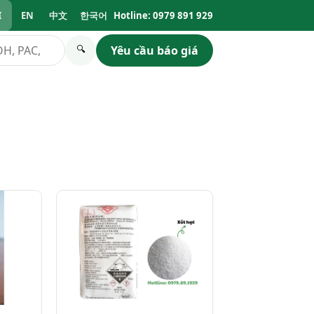
I
EN
中文
한국어
Hotline: 0979 891 929
Yêu cầu báo giá
🔍