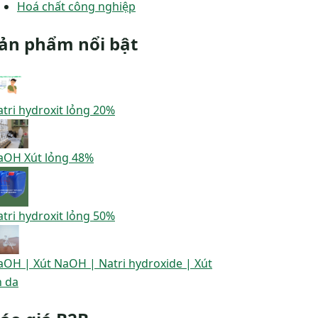
Hoá chất công nghiệp
ản phẩm nổi bật
tri hydroxit lỏng 20%
aOH Xút lỏng 48%
tri hydroxit lỏng 50%
aOH | Xút NaOH | Natri hydroxide | Xút
n da