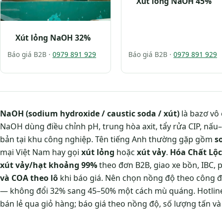
Xút lỏng NaOH 45%
Xút lỏng NaOH 32%
Báo giá B2B ·
0979 891 929
Báo giá B2B ·
0979 891 929
NaOH (sodium hydroxide / caustic soda / xút)
là bazơ vô
NaOH dùng điều chỉnh pH, trung hòa axit, tẩy rửa CIP, nấu
bản tại khu công nghiệp. Tên tiếng Anh thường gặp gồm
s
mại Việt Nam hay gọi
xút lỏng
hoặc
xút vảy
.
Hóa Chất Lộc
xút vảy/hạt khoảng 99%
theo đơn B2B, giao xe bồn, IBC, 
và COA theo lô
khi báo giá. Nên chọn nồng độ theo công đo
— không đổi 32% sang 45–50% một cách mù quáng. Hotli
bán lẻ qua giỏ hàng; báo giá theo nồng độ, số lượng tấn v