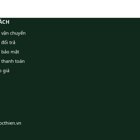
ÁCH
h vận chuyển
 đổi trả
h bảo mật
 thanh toán
o giá
octhien.vn