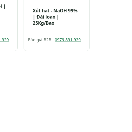
H |
Xút hạt - NaOH 99%
|
| Đài loan |
25Kg/Bao
1 929
Báo giá B2B ·
0979 891 929