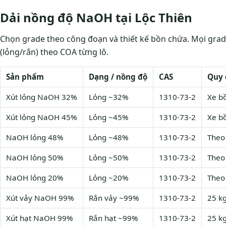
Dải nồng độ NaOH tại Lộc Thiên
Chọn grade theo công đoạn và thiết kế bồn chứa. Mọi gra
(lỏng/rắn) theo COA từng lô.
Sản phẩm
Dạng / nồng độ
CAS
Quy 
Xút lỏng NaOH 32%
Lỏng ~32%
1310-73-2
Xe bồ
Xút lỏng NaOH 45%
Lỏng ~45%
1310-73-2
Xe bồ
NaOH lỏng 48%
Lỏng ~48%
1310-73-2
Theo
NaOH lỏng 50%
Lỏng ~50%
1310-73-2
Theo
NaOH lỏng 20%
Lỏng ~20%
1310-73-2
Theo
Xút vảy NaOH 99%
Rắn vảy ~99%
1310-73-2
25 k
Xút hạt NaOH 99%
Rắn hạt ~99%
1310-73-2
25 k