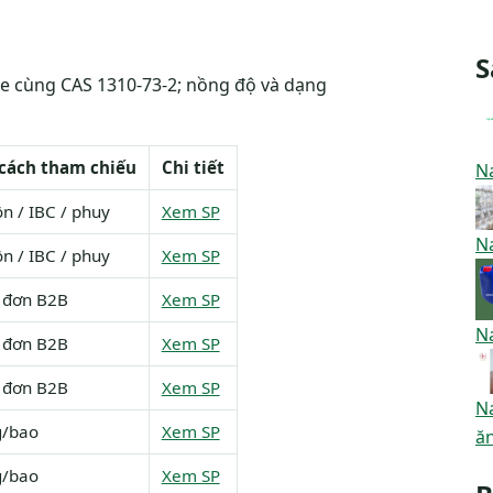
S
de cùng CAS 1310-73-2; nồng độ và dạng
cách tham chiếu
Chi tiết
Na
n / IBC / phuy
Xem SP
N
n / IBC / phuy
Xem SP
 đơn B2B
Xem SP
Na
 đơn B2B
Xem SP
 đơn B2B
Xem SP
N
g/bao
Xem SP
ă
g/bao
Xem SP