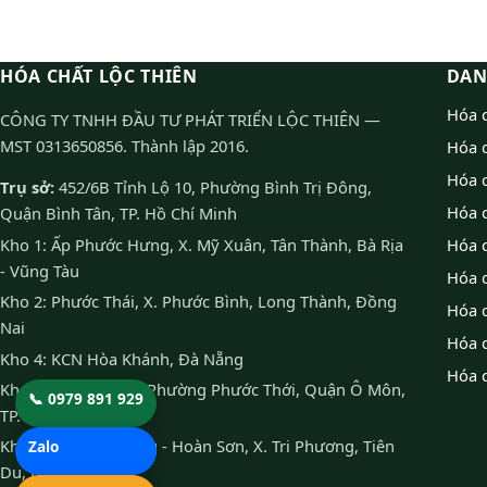
HÓA CHẤT LỘC THIÊN
DAN
Hóa c
CÔNG TY TNHH ĐẦU TƯ PHÁT TRIỂN LỘC THIÊN —
MST 0313650856. Thành lập 2016.
Hóa 
Hóa c
Trụ sở:
452/6B Tỉnh Lộ 10, Phường Bình Trị Đông,
Hóa 
Quận Bình Tân, TP. Hồ Chí Minh
Kho 1: Ấp Phước Hưng, X. Mỹ Xuân, Tân Thành, Bà Rịa
Hóa 
- Vũng Tàu
Hóa 
Kho 2: Phước Thái, X. Phước Bình, Long Thành, Đồng
Hóa 
Nai
Hóa 
Kho 4: KCN Hòa Khánh, Đà Nẵng
Hóa 
Kho 5: KCN Ô Môn, Phường Phước Thới, Quận Ô Môn,
📞
0979 891 929
TP. Cần Thơ
Kho 6: KCN Đại Đồng - Hoàn Sơn, X. Tri Phương, Tiên
Zalo
Du, Bắc Ninh