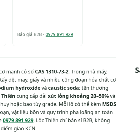
Báo giá B2B ·
0979 891 929
S
 cơ mạnh có số
CAS 1310-73-2
. Trong nhà máy,
–tẩy dệt may, giấy và nhiều công đoạn hóa chất cơ
odium hydroxide
và
caustic soda
; tên thương
 Thiên
cung cấp dải
xút lỏng khoảng 20–50%
và
phuy hoặc bao tùy grade. Mỗi lô có thể kèm
MSDS
ạn, vật liệu bồn và quy trình pha loãng an toàn
ne
0979 891 929
. Lộc Thiên chỉ bán sỉ B2B, không
à điểm giao KCN.