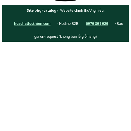
Site phụ (catalog)
· Website chính thương hiệu:
hoachatlocthien.com
· Hotline B2B:
0979 891 929
· Báo
giá on-request (không bán lẻ giỏ hàng)