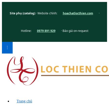
Site phụ (catalog)
· Website chính:
hoachatlocthien.com
·
Hotline:
0979 891 929
· Báo giá on-request
Trang chủ