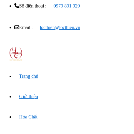
Số điện thoại :
0979 891 929
Email :
locthien@locthien.vn
Trang chủ
Giới thiệu
Hóa Chất