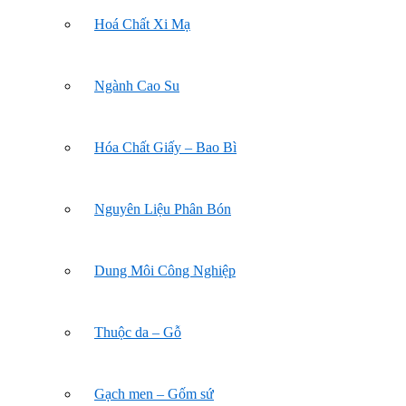
Hoá Chất Xi Mạ
Ngành Cao Su
Hóa Chất Giấy – Bao Bì
Nguyên Liệu Phân Bón
Dung Môi Công Nghiệp
Thuộc da – Gỗ
Gạch men – Gốm sứ