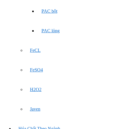
PAC bột
PAC lỏng
FeCL
FeSO4
H2O2
Javen
Hóa Chất Theo Ngành