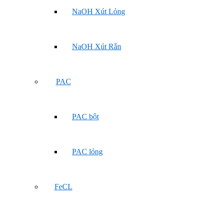
NaOH Xút Lỏng
NaOH Xút Rắn
PAC
PAC bột
PAC lỏng
FeCL