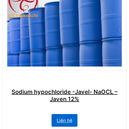
Sodium hypochloride -Javel- NaOCL –
Javen 12%
Liên hệ