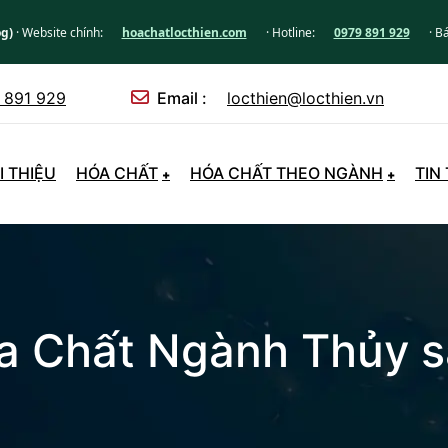
og)
· Website chính:
hoachatlocthien.com
· Hotline:
0979 891 929
· B
 891 929
Email :
locthien@locthien.vn
I THIỆU
HÓA CHẤT
HÓA CHẤT THEO NGÀNH
TIN
a Chất Ngành Thủy s