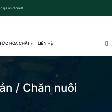
áo giá on-request
 TỨC HÓA CHẤT
LIÊN HỆ
ản / Chăn nuôi