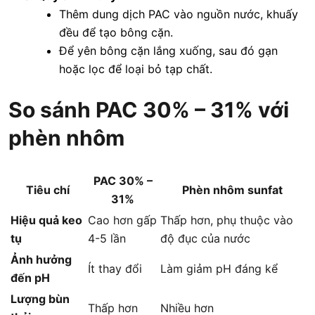
Thêm dung dịch PAC vào nguồn nước, khuấy
đều để tạo bông cặn.
Để yên bông cặn lắng xuống, sau đó gạn
hoặc lọc để loại bỏ tạp chất.
So sánh PAC 30% – 31% với
phèn nhôm
PAC 30% –
Tiêu chí
Phèn nhôm sunfat
31%
Hiệu quả keo
Cao hơn gấp
Thấp hơn, phụ thuộc vào
tụ
4-5 lần
độ đục của nước
Ảnh hưởng
Ít thay đổi
Làm giảm pH đáng kể
đến pH
Lượng bùn
Thấp hơn
Nhiều hơn