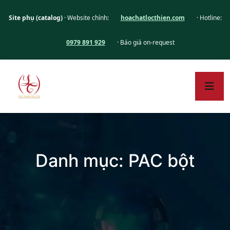
Site phụ (catalog)
· Website chính:
hoachatlocthien.com
· Hotline:
0979 891 929
· Báo giá on-request
Danh mục:
PAC bột