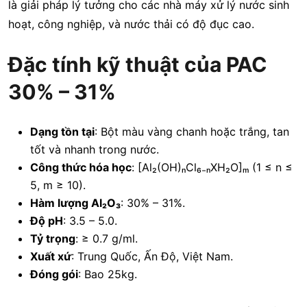
là giải pháp lý tưởng cho các nhà máy xử lý nước sinh
hoạt, công nghiệp, và nước thải có độ đục cao.
Đặc tính kỹ thuật của PAC
30% – 31%
Dạng tồn tại
: Bột màu vàng chanh hoặc trắng, tan
tốt và nhanh trong nước.
Công thức hóa học
: [Al₂(OH)ₙCl₆₋ₙXH₂O]ₘ (1 ≤ n ≤
5, m ≥ 10).
Hàm lượng Al₂O₃
: 30% – 31%.
Độ pH
: 3.5 – 5.0.
Tỷ trọng
: ≥ 0.7 g/ml.
Xuất xứ
: Trung Quốc, Ấn Độ, Việt Nam.
Đóng gói
: Bao 25kg.