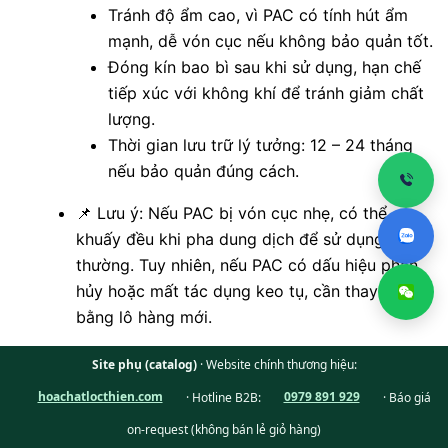
Tránh độ ẩm cao, vì PAC có tính hút ẩm
mạnh, dễ vón cục nếu không bảo quản tốt.
Đóng kín bao bì sau khi sử dụng, hạn chế
tiếp xúc với không khí để tránh giảm chất
lượng.
Thời gian lưu trữ lý tưởng: 12 – 24 tháng
nếu bảo quản đúng cách.
📌 Lưu ý: Nếu PAC bị vón cục nhẹ, có thể
khuấy đều khi pha dung dịch để sử dụng bình
thường. Tuy nhiên, nếu PAC có dấu hiệu phân
hủy hoặc mất tác dụng keo tụ, cần thay thế
bằng lô hàng mới.
Site phụ (catalog)
· Website chính thương hiệu:
hoachatlocthien.com
· Hotline B2B:
0979 891 929
· Báo giá
on-request (không bán lẻ giỏ hàng)