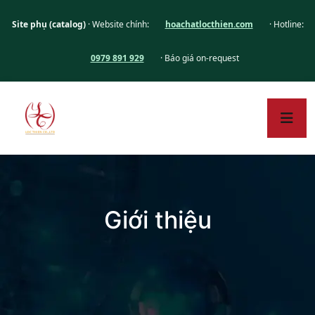
Site phụ (catalog)
· Website chính:
hoachatlocthien.com
· Hotline:
0979 891 929
· Báo giá on-request
Giới thiệu