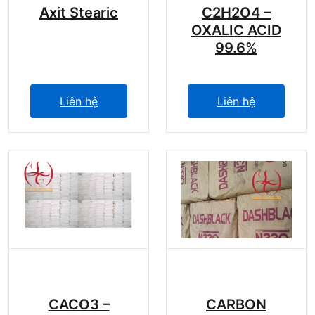
Axit Stearic
C2H2O4 –
OXALIC ACID
99.6%
Liên hệ
Liên hệ
CACO3 –
CARBON