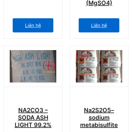
(MgSO4)
Liên hệ
Liên hệ
NA2CO3 –
Na2S2O5–
SODA ASH
sodium
LIGHT 99.2%
metabisulfite