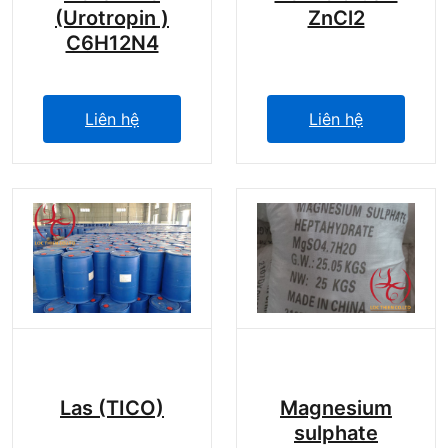
(Urotropin )
ZnCl2
C6H12N4
Liên hệ
Liên hệ
Las (TICO)
Magnesium
sulphate