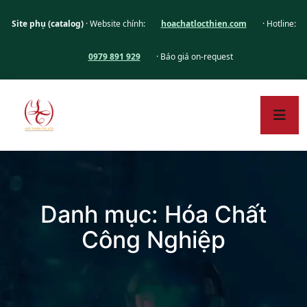
Site phụ (catalog)
· Website chính:
hoachatlocthien.com
· Hotline:
0979 891 929
· Báo giá on-request
Danh mục:
Hóa Chất
Công Nghiệp