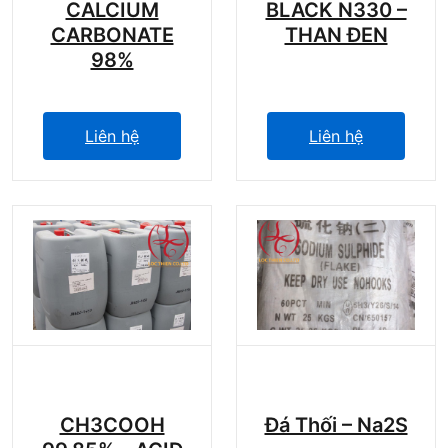
CALCIUM
BLACK N330 –
CARBONATE
THAN ĐEN
98%
Liên hệ
Liên hệ
CH3COOH
Đá Thối – Na2S