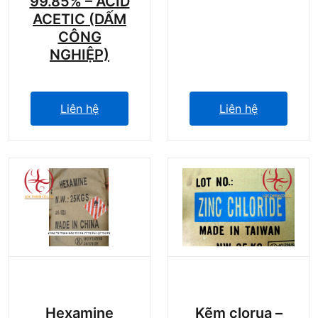
99.85% – ACID
ACETIC (DẤM
CÔNG
NGHIỆP)
Liên hệ
Liên hệ
Hexamine
Kẽm clorua –