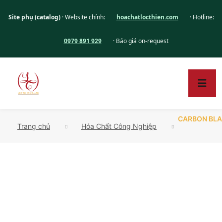
Site phụ (catalog)
· Website chính:
hoachatlocthien.com
· Hotline:
0979 891 929
· Báo giá on-request
CARBON BLA
Trang chủ
Hóa Chất Công Nghiệp