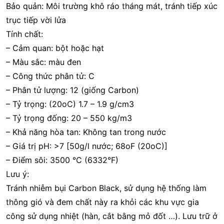
Bảo quản: Môi trường khô ráo tháng mát, tránh tiếp xúc
trục tiếp vời lửa
Tính chất:
– Cảm quan: bột hoặc hạt
– Màu sắc: màu đen
– Công thức phân tử: C
– Phân tử lượng: 12 (giống Carbon)
– Tỷ trọng: (20oC) 1.7 – 1.9 g/cm3
– Tỷ trọng đống: 20 – 550 kg/m3
– Khả năng hòa tan: Không tan trong nước
– Giá trị pH: >7 [50g/l nước; 68oF (20oC)]
– Điểm sôi: 3500 °C (6332°F)
Lưu ý:
Tránh nhiễm bụi Carbon Black, sử dụng hệ thống làm
thông gió và đem chất này ra khỏi các khu vực gia
công sử dụng nhiệt (hàn, cắt bằng mỏ đốt …). Lưu trữ ở