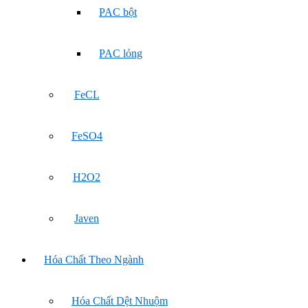
PAC bột
PAC lỏng
FeCL
FeSO4
H2O2
Javen
Hóa Chất Theo Ngành
Hóa Chất Dệt Nhuộm