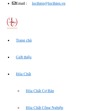
Email :
locthien@locthien.vn
Trang chủ
Giới thiệu
Hóa Chất
Hóa Chất Cơ Bản
Hóa Chất Công Nghiệp