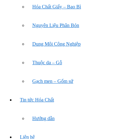
Hóa Chất Giấy – Bao Bì
Nguyên Liệu Phân Bón
Dung Môi Công Nghiệp
Thuộc da – Gỗ
Gạch men – Gốm sứ
Tin tức Hóa Chất
Hướng dẫn
Liên hệ