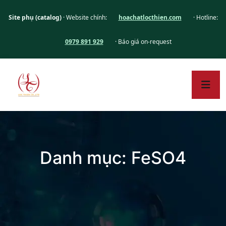
Site phụ (catalog)
· Website chính:
hoachatlocthien.com
· Hotline:
0979 891 929
· Báo giá on-request
Danh mục:
FeSO4