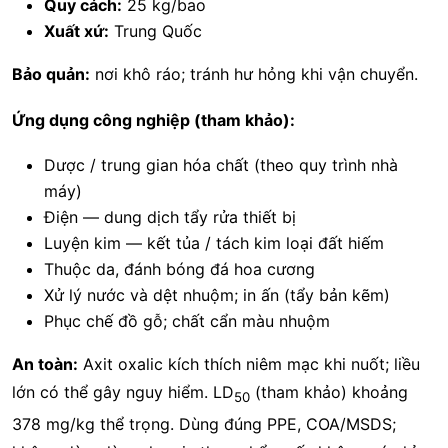
Quy cách:
25 kg/bao
Xuất xứ:
Trung Quốc
Bảo quản:
nơi khô ráo; tránh hư hỏng khi vận chuyển.
Ứng dụng công nghiệp (tham khảo):
Dược / trung gian hóa chất (theo quy trình nhà
máy)
Điện — dung dịch tẩy rửa thiết bị
Luyện kim — kết tủa / tách kim loại đất hiếm
Thuộc da, đánh bóng đá hoa cương
Xử lý nước và dệt nhuộm; in ấn (tẩy bản kẽm)
Phục chế đồ gỗ; chất cẩn màu nhuộm
An toàn:
Axit oxalic kích thích niêm mạc khi nuốt; liều
lớn có thể gây nguy hiểm. LD
(tham khảo) khoảng
50
378 mg/kg thể trọng. Dùng đúng PPE, COA/MSDS;