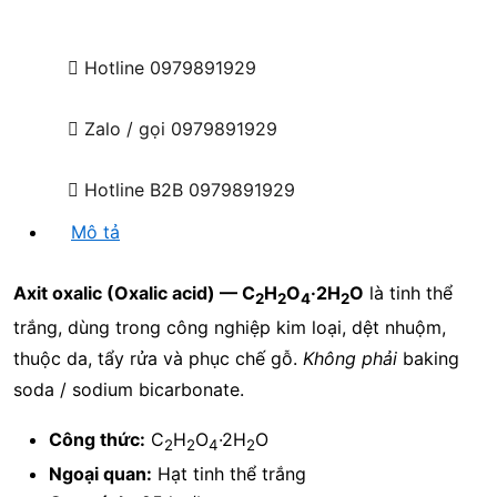
Hotline
0979891929
Zalo / gọi
0979891929
Hotline B2B
0979891929
Mô tả
Axit oxalic (Oxalic acid) — C
H
O
·2H
O
là tinh thể
2
2
4
2
trắng, dùng trong công nghiệp kim loại, dệt nhuộm,
thuộc da, tẩy rửa và phục chế gỗ.
Không phải
baking
soda / sodium bicarbonate.
Công thức:
C
H
O
·2H
O
2
2
4
2
Ngoại quan:
Hạt tinh thể trắng