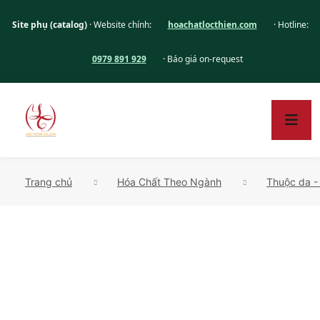
Site phụ (catalog)
· Website chính:
hoachatlocthien.com
· Hotline:
0979 891 929
· Báo giá on-request
Trang chủ
Hóa Chất Theo Ngành
Thuộc da -