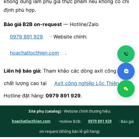
không dùng làm phụ gia thực phẩm nếu không có chỉ
định phù hợp.
Báo giá B2B on-request
— Hotline/Zalo
0979 891 929
· Website chính:
hoachatlocthien.com
.
Liên hệ báo giá:
Tham khảo các dòng axit công nghiệp
chất lượng cao tại
Axit công nghiệp Lộc Thiên
·
Hotline đặt hàng:
0979 891 929
.
Site phụ (catalog)
· Website chính thương hiệu:
hoachatlocthien.com
· Hotline B2B:
0979 891 929
· Báo giá
on-request (không bán lẻ giỏ hàng)