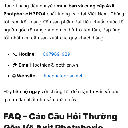
đơn vị hàng đầu chuyên
mua, bán và cung cấp Axit
Photphoric H3PO4
chất lượng cao tại Việt Nam. Chúng
tôi cam kết mang đến sản phẩm đạt tiêu chuẩn quốc tế,
nguồn gốc rõ ràng và dịch vụ hỗ trợ tận tâm, đáp ứng
tốt nhất nhu cầu sản xuất của quý khách hàng.
📞
Hotline
:
0979891929
📩
Email
: locthien@locthien.vn
🌐
Website
:
hoachatcoban.net
Hãy
liên hệ ngay
với chúng tôi để nhận tư vấn và báo
giá ưu đãi nhất cho sản phẩm này!
FAQ – Các Câu Hỏi Thường
Gặp Về Axit Photphoric