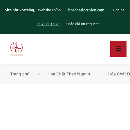
Site phụ (catalog)
· Website chính:
hoachatlocthien.com
· Hotline:
0979 891 929
· Báo giá on-request
Trang chủ
Hóa Chất Theo Ngành
Hóa Chất 