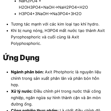
NaH2PO4 +
H2OH3PO4+NaOH→NaH2PO4+H2O
H3PO4+3NaOH→Na3PO4+3H2O
Tương tác mạnh với các kim loại tạo khí hydro.
Khi bị nung nóng, H3PO4 mất nước tạo thành Axit
Pyrophosphoric và cuối cùng là Axit
Polyphosphoric.
Ứng Dụng
Ngành phân bón:
Axit Photphoric là nguyên liệu
chính trong sản xuất phân lân và phân bón hỗn
hợp.
Xử lý nước:
Điều chỉnh pH trong nước thải công
nghiệp, ngăn ngừa sự hình thành cặn và ăn mòn
đường ống.
Công nghiệp thực phẩm:
Là chất điều chỉnh độ