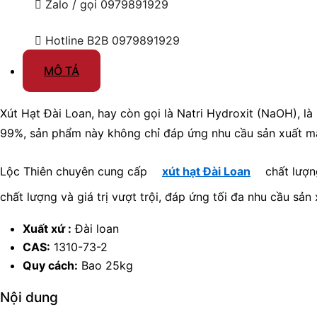
Zalo / gọi
0979891929
Hotline B2B
0979891929
MÔ TẢ
Xút Hạt Đài Loan, hay còn gọi là Natri Hydroxit (NaOH), là
99%, sản phẩm này không chỉ đáp ứng nhu cầu sản xuất m
Lộc Thiên chuyên cung cấp
xút hạt Đài Loan
chất lượn
chất lượng và giá trị vượt trội, đáp ứng tối đa nhu cầu sản
Xuất xứ :
Đài loan
CAS:
1310-73-2
Quy cách:
Bao 25kg
Nội dung