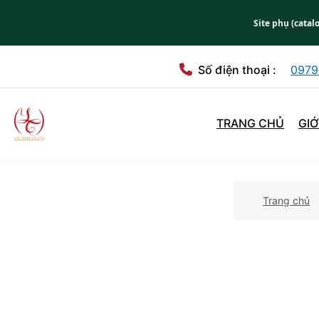
Site phụ (catal
Số điện thoại :
0979
TRANG CHỦ
GIỚ
Trang chủ