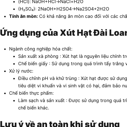
(HCl): NaOH+HCl→NaCl+H2O
(H₂SO₄): 2NaOH+H2SO4→Na2SO4+2H2O
Tính ăn mòn:
Có khả năng ăn mòn cao đối với các chất
Ứng dụng của Xút Hạt Đài Loa
Ngành công nghiệp hóa chất:
Sản xuất xà phòng : Xút hạt là nguyên liệu chính 
Chế biến giấy : Sử dụng trong quá trình tẩy trắng 
Xử lý nước:
Điều chỉnh pH và khử trùng : Xút hạt được sử dụng
tiêu diệt vi khuẩn và vi sinh vật có hại, đảm bảo 
Chế biến thực phẩm:
Làm sạch và sản xuất : Được sử dụng trong quá tr
chế biến khác.
Lưu ý về an toàn khi sử dụng