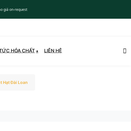
áo giá on-request
 TỨC HÓA CHẤT
LIÊN HỆ
t Hạt Đài Loan