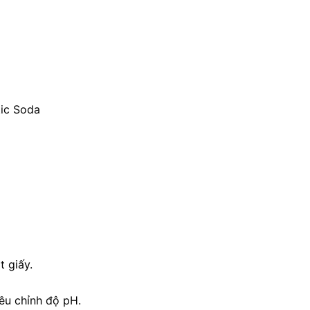
tic Soda
 giấy.
ều chỉnh độ pH.