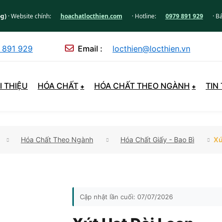
og)
· Website chính:
hoachatlocthien.com
· Hotline:
0979 891 929
· B
 891 929
Email :
locthien@locthien.vn
I THIỆU
HÓA CHẤT
HÓA CHẤT THEO NGÀNH
TIN
Hóa Chất Theo Ngành
Hóa Chất Giấy - Bao Bì
Xú
Cập nhật lần cuối:
07/07/2026