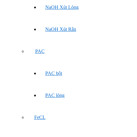
NaOH Xút Lỏng
NaOH Xút Rắn
PAC
PAC bột
PAC lỏng
FeCL