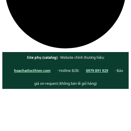
Site phụ (catalog)
· Website chính thương hiệu:
hoachatlocthien.com
· Hotline B2B:
0979 891 929
· Báo
giá on-request (không bán lẻ giỏ hàng)