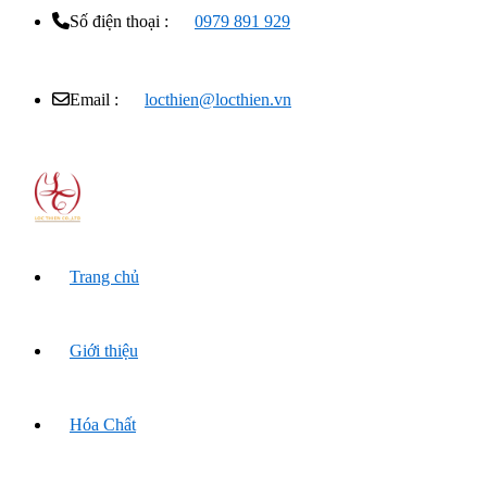
Số điện thoại :
0979 891 929
Email :
locthien@locthien.vn
Trang chủ
Giới thiệu
Hóa Chất