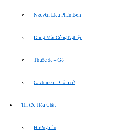
Nguyên Liệu Phân Bón
Dung Môi Công Nghiệp
Thuộc da – Gỗ
Gạch men – Gốm sứ
Tin tức Hóa Chất
Hướng dẫn