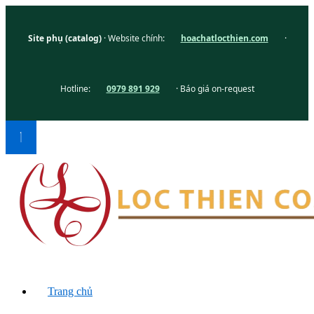
Site phụ (catalog)
· Website chính:
hoachatlocthien.com
·
Hotline:
0979 891 929
· Báo giá on-request
Trang chủ