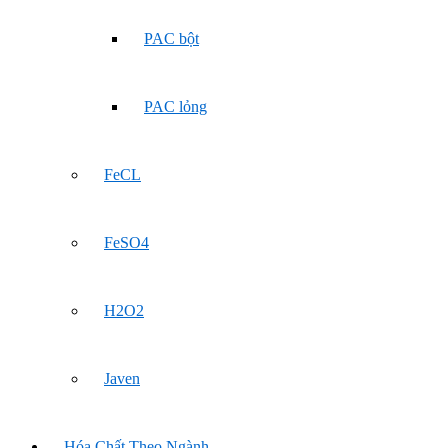
PAC bột
PAC lỏng
FeCL
FeSO4
H2O2
Javen
Hóa Chất Theo Ngành