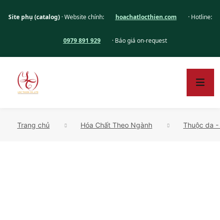
Site phụ (catalog)
· Website chính:
hoachatlocthien.com
· Hotline:
0979 891 929
· Báo giá on-request
Trang chủ
Hóa Chất Theo Ngành
Thuộc da -