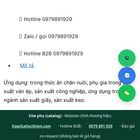
Hotline
0979891929
Zalo / gọi
0979891929
Hotline B2B
0979891929
Mô tả
Ứng dụng: trong thức ăn chăn nuôi, phụ gia trong sản
xuất ván ép, sản xuất công nghiệp, ứng dụng trong
ngành sản xuất giấy, sản xuất keo.
Site phụ (catalog)
· Website chính thương hiệu:
hoachatlocthien.com
· Hotline B2B:
0979 891 929
· Báo giá
on-request (không bán lẻ giỏ hàng)