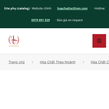
Site phụ (catalog)
· Website chính:
hoachatlocthien.com
· Hotline:
0979 891 929
· Báo giá on-request
Trang chủ
Hóa Chất Theo Ngành
Hóa Chất C