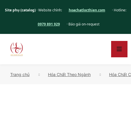
Site phụ (catalog)
· Website chính:
hoachatlocthien.com
· Hotline:
0979 891 929
· Báo giá on-request
Trang chủ
Hóa Chất Theo Ngành
Hóa Chất C