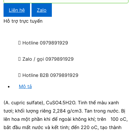
Liên hệ
Zalo
Hỗ trợ trực tuyến
Hotline
0979891929
Zalo / gọi
0979891929
Hotline B2B
0979891929
Mô tả
(A. cupric sulfate), CuSO4.5H2O. Tinh thể màu xanh
tươi; khối lượng riêng 2,284 g/cm3. Tan trong nước. Bị
lên hoa một phần khi để ngoài không khí; trên 100 oC,
bắt đầu mất nước và kết tinh; đến 220 oC, tạo thành