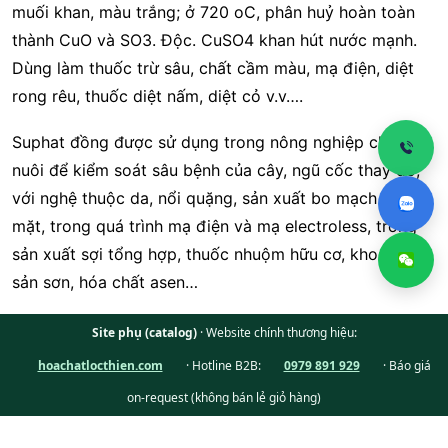
muối khan, màu trắng; ở 720 oC, phân huỷ hoàn toàn
thành CuO và SO3. Độc. CuSO4 khan hút nước mạnh.
Dùng làm thuốc trừ sâu, chất cầm màu, mạ điện, diệt
rong rêu, thuốc diệt nấm, diệt cỏ v.v….
Suphat đồng được sử dụng trong nông nghiệp chăn
nuôi để kiểm soát sâu bệnh của cây, ngũ cốc thay đồ,
với nghệ thuộc da, nổi quặng, sản xuất bo mạch in hai
mặt, trong quá trình mạ điện và mạ electroless, trong
sản xuất sợi tổng hợp, thuốc nhuộm hữu cơ, khoáng
sản sơn, hóa chất asen…
Site phụ (catalog)
· Website chính thương hiệu:
hoachatlocthien.com
· Hotline B2B:
0979 891 929
· Báo giá
on-request (không bán lẻ giỏ hàng)