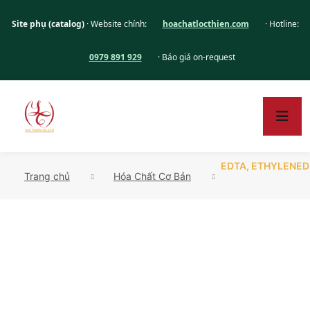
Site phụ (catalog)
· Website chính:
hoachatlocthien.com
· Hotline:
0979 891 929
· Báo giá on-request
EDTA, ETHYLENED
Trang chủ
Hóa Chất Cơ Bản