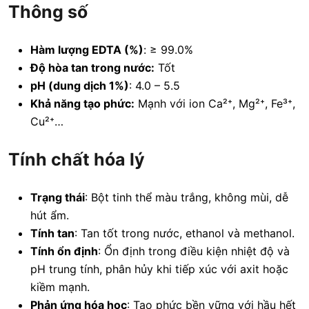
Thông số
Hàm lượng EDTA (%)
: ≥ 99.0%
Độ hòa tan trong nước:
Tốt
pH (dung dịch 1%)
: 4.0 – 5.5
Khả năng tạo phức:
Mạnh với ion Ca²⁺, Mg²⁺, Fe³⁺,
Cu²⁺…
Tính chất hóa lý
Trạng thái
: Bột tinh thể màu trắng, không mùi, dễ
hút ẩm.
Tính tan
: Tan tốt trong nước, ethanol và methanol.
Tính ổn định
: Ổn định trong điều kiện nhiệt độ và
pH trung tính, phân hủy khi tiếp xúc với axit hoặc
kiềm mạnh.
Phản ứng hóa học
: Tạo phức bền vững với hầu hết