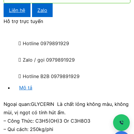
Liên hệ
Zalo
Hỗ trợ trực tuyến
Hotline
0979891929
Zalo / gọi
0979891929
Hotline B2B
0979891929
Mô tả
Ngoại quan:GLYCERIN Là chất lỏng không màu, không
mùi, vị ngọt có tính hút ẩm.
– Công Thức: C3H5(OH)3 Or C3H8O3
– Qui cách: 250kg/phi