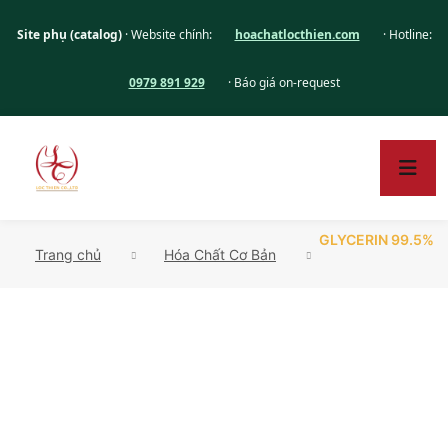
Site phụ (catalog)
· Website chính:
hoachatlocthien.com
· Hotline:
0979 891 929
· Báo giá on-request
GLYCERIN 99.5%
Trang chủ
Hóa Chất Cơ Bản