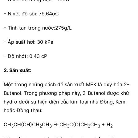
– Nhiệt độ sôi: 79.64oC
– Tính tan trong nước:275g/L
– Áp suất hơi: 30 kPa
– Độ nhớt: 0.43 cP
2. Sản xuất:
Một trong những cách để sản xuất MEK là oxy hóa 2-
Butanol. Trong phương pháp này, 2-Butanol được khử
hydro dưới sự hiện diện của kim loại như Đồng, Kẽm,
hoặc Đồng thau:
CH
CH(OH)CH
CH
→ CH
C(O)CH
CH
+ H
3
2
3
3
2
3
2