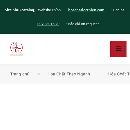
Site phụ (catalog)
· Website chính:
hoachatlocthien.com
· Hotline:
0979 891 929
· Báo giá on-request
Trang chủ
Hóa Chất Theo Ngành
Hóa Chất T