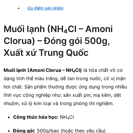
Ưu điểm sản phẩm
Muối lạnh (NH₄Cl – Amoni
Clorua) – Đóng gói 500g,
Xuất xứ Trung Quốc
Muối lạnh (Amoni Clorua – NH₄Cl)
là hóa chất vô cơ
dạng tinh thể màu trắng, dễ tan trong nước, có vị mặn
hơi chát. Sản phẩm thường được ứng dụng trong nhiều
lĩnh vực công nghiệp như: sản xuất pin, mạ kẽm, dệt
nhuộm, xử lý kim loại và trong phòng thí nghiệm.
Công thức hóa học:
NH₄Cl
Đóng gói:
500g/bao (hoặc theo yêu cầu)