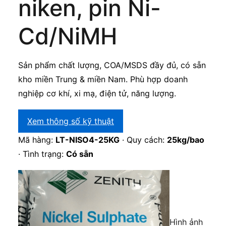
niken, pin Ni-
Cd/NiMH
Sản phẩm chất lượng, COA/MSDS đầy đủ, có sẵn
kho miền Trung & miền Nam. Phù hợp doanh
nghiệp cơ khí, xi mạ, điện tử, năng lượng.
Xem thông số kỹ thuật
Mã hàng:
LT-NISO4-25KG
· Quy cách:
25kg/bao
· Tình trạng:
Có sẵn
Hình ảnh