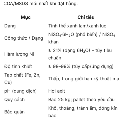
COA/MSDS mới nhất khi đặt hàng.
Mục
Chỉ tiêu
Dạng
Tinh thể xanh lam/xanh lục
NiSO₄·6H₂O (phổ biến) / NiSO₄
Công thức / Dạng
khan
≥ 21% (dạng 6H₂O) – tùy tiêu
Hàm lượng Ni
chuẩn
Độ tinh khiết
≥ 98–99% (tùy cấp/ứng dụng)
Tạp chất (Fe, Zn,
Thấp, trong giới hạn kỹ thuật mạ
Cu)
pH (dung dịch)
Hơi axit
Quy cách
Bao 25 kg; pallet theo yêu cầu
Khô, thoáng, tránh ẩm, đóng kín
Bảo quản
bao