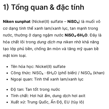
1) Tổng quan & đặc tính
Niken sunphat
(Nickel(II) sulfate –
NiSO₄
) là muối vô
cơ dạng tinh thể xanh lam/xanh lục, tan mạnh trong
nước, thường ở dạng ngậm nước
NiSO₄·6H₂O
. Đây là
hóa chất lõi trong
dung dịch mạ niken
nhờ khả năng
tạo lớp phủ bền, chống ăn mòn và tăng mỹ quan bề
mặt kim loại.
Tên hóa học: Nickel(II) sulfate
Công thức: NiSO₄ · 6H₂O (phổ biến) / NiSO₄ (khan)
Ngoại quan: Tinh thể xanh lam/xanh lục
Độ tan: Tan tốt trong nước
Tính chất: Hơi hút ẩm, dung dịch hơi axit
Xuất xứ: Trung Quốc, Ấn Độ, EU (tùy lô)