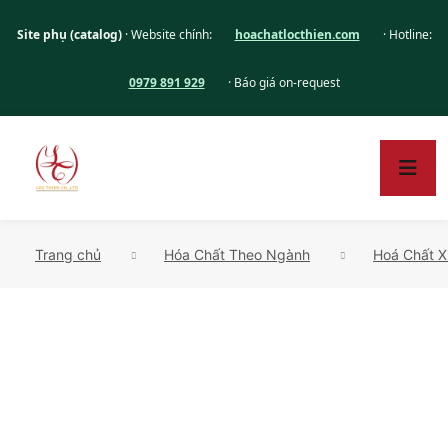
Site phụ (catalog)
· Website chính:
hoachatlocthien.com
· Hotline:
0979 891 929
· Báo giá on-request
Trang chủ
Hóa Chất Theo Ngành
Hoá Chất X