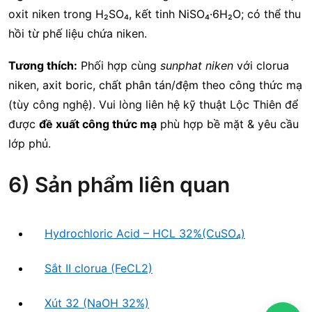
oxit niken trong H₂SO₄, kết tinh NiSO₄·6H₂O; có thể thu
hồi từ phế liệu chứa niken.
Tương thích:
Phối hợp cùng
sunphat niken
với clorua
niken, axit boric, chất phân tán/đệm theo công thức mạ
(tùy công nghệ). Vui lòng liên hệ kỹ thuật Lộc Thiên để
được
đề xuất công thức mạ
phù hợp bề mặt & yêu cầu
lớp phủ.
6) Sản phẩm liên quan
Hydrochloric Acid – HCL 32%(CuSO₄)
Sắt II clorua (FeCL2)
Xút 32 (NaOH 32%)