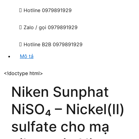
Hotline
0979891929
Zalo / gọi
0979891929
Hotline B2B
0979891929
Mô tả
<!doctype html>
Niken Sunphat
NiSO₄ – Nickel(II)
sulfate cho mạ