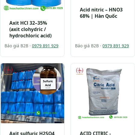
Acid nitric – HNO3
68% | Hàn Quốc
Axit HCl 32–35%
(axit clohydric /
hydrochloric acid)
Báo giá B2B ·
0979 891 929
Báo giá B2B ·
0979 891 929
Axit sulfuric H2SO4
ACID CITRIC -