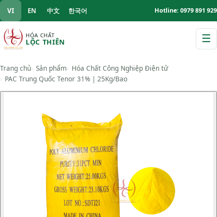
VI
EN
中文
한국어
Hotline: 0979 891 929
HÓA CHẤT
☰
LỘC THIÊN
M
Trang chủ
Sản phẩm
Hóa Chất Công Nghiệp Điện tử
PAC Trung Quốc Tenor 31% | 25Kg/Bao