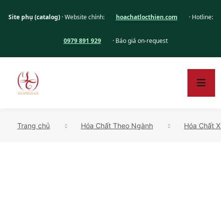
Site phụ (catalog)
· Website chính:
hoachatlocthien.com
· Hotline:
0979 891 929
· Báo giá on-request
Trang chủ
Hóa Chất Theo Ngành
Hóa Chất X