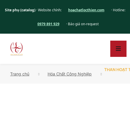
Site phụ (catalog)
· Website chính:
hoachatlocthien.com
· Hotline:
0979 891 929
· Báo giá on-request
THAN HOẠT 
Trang chủ
Hóa Chất Công Nghiệp