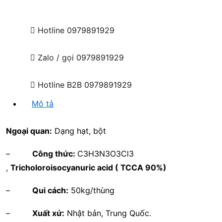
Hotline
0979891929
Zalo / gọi
0979891929
Hotline B2B
0979891929
Mô tả
Ngoại quan:
Dạng hạt, bột
–
Công thức:
C3H3N3O3Cl3
,
Tricholoroisocyanuric acid ( TCCA 90%)
–
Qui cách:
50kg/thùng
–
Xuất xứ:
Nhật bản, Trung Quốc.