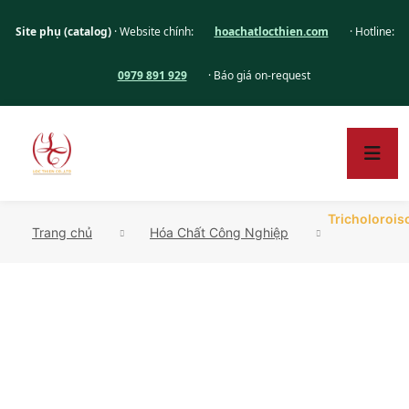
Site phụ (catalog)
· Website chính:
hoachatlocthien.com
· Hotline:
0979 891 929
· Báo giá on-request
Tricholorois
Trang chủ
Hóa Chất Công Nghiệp