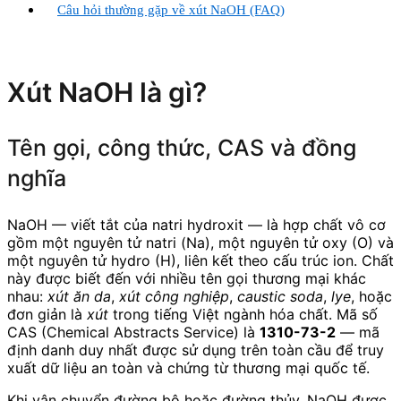
Câu hỏi thường gặp về xút NaOH (FAQ)
Xút NaOH là gì?
Tên gọi, công thức, CAS và đồng
nghĩa
NaOH — viết tắt của natri hydroxit — là hợp chất vô cơ
gồm một nguyên tử natri (Na), một nguyên tử oxy (O) và
một nguyên tử hydro (H), liên kết theo cấu trúc ion. Chất
này được biết đến với nhiều tên gọi thương mại khác
nhau:
xút ăn da
,
xút công nghiệp
,
caustic soda
,
lye
, hoặc
đơn giản là
xút
trong tiếng Việt ngành hóa chất. Mã số
CAS (Chemical Abstracts Service) là
1310-73-2
— mã
định danh duy nhất được sử dụng trên toàn cầu để truy
xuất dữ liệu an toàn và chứng từ thương mại quốc tế.
Khi vận chuyển đường bộ hoặc đường thủy, NaOH được