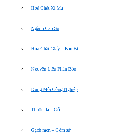
Hoá Chất Xi Mạ
Ngành Cao Su
Hóa Chất Giấy – Bao Bì
Nguyên Liệu Phân Bón
Dung Môi Công Nghiệp
Thuộc da – Gỗ
Gạch men – Gốm sứ