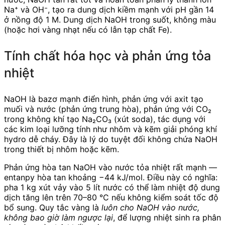
Na⁺ và OH⁻, tạo ra dung dịch kiềm mạnh với pH gần 14
ở nồng độ 1 M. Dung dịch NaOH trong suốt, không màu
(hoặc hơi vàng nhạt nếu có lẫn tạp chất Fe).
Tính chất hóa học và phản ứng tỏa
nhiệt
NaOH là bazơ mạnh điển hình, phản ứng với axit tạo
muối và nước (phản ứng trung hòa), phản ứng với CO₂
trong không khí tạo Na₂CO₃ (xút soda), tác dụng với
các kim loại lưỡng tính như nhôm và kẽm giải phóng khí
hydro dễ cháy. Đây là lý do tuyệt đối không chứa NaOH
trong thiết bị nhôm hoặc kẽm.
Phản ứng hòa tan NaOH vào nước tỏa nhiệt rất mạnh —
entanpy hòa tan khoảng −44 kJ/mol. Điều này có nghĩa:
pha 1 kg xút vảy vào 5 lít nước có thể làm nhiệt độ dung
dịch tăng lên trên 70–80 °C nếu không kiểm soát tốc độ
bổ sung. Quy tắc vàng là
luôn cho NaOH vào nước,
không bao giờ làm ngược lại
, để lượng nhiệt sinh ra phân