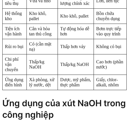
Vừa và nhỏ
Lớn, liên tục
tiêu thụ
lượng chính xác
Hệ thống
Kho khô,
Bồn chứa
Kho khô, pallet
kho
pallet
chuyên dụng
Tiện ích
Cân và hòa
Tự động hóa dễ
Bơm trực tiếp
vận hành
tan thủ công
hơn
vào quy trình
Có (cần mặt
Rủi ro bụi
Thấp hơn vảy
Không có bụi
nạ)
Chi phí
Thấp/kg
Cao hơn (phần
vận
Thấp/kg NaOH
NaOH
nước)
chuyển
Ứng dụng
Xà phòng, xử
Dược, mỹ phẩm,
Giấy, chlor-
điển hình
lý nước, dệt
thực phẩm
alkali, nhôm
Ứng dụng của xút NaOH trong
công nghiệp