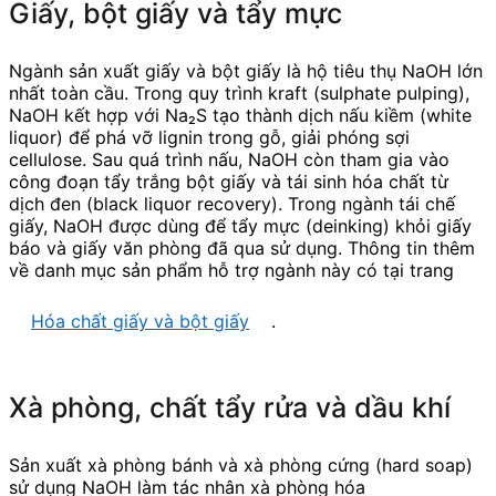
Giấy, bột giấy và tẩy mực
Ngành sản xuất giấy và bột giấy là hộ tiêu thụ NaOH lớn
nhất toàn cầu. Trong quy trình kraft (sulphate pulping),
NaOH kết hợp với Na₂S tạo thành dịch nấu kiềm (white
liquor) để phá vỡ lignin trong gỗ, giải phóng sợi
cellulose. Sau quá trình nấu, NaOH còn tham gia vào
công đoạn tẩy trắng bột giấy và tái sinh hóa chất từ
dịch đen (black liquor recovery). Trong ngành tái chế
giấy, NaOH được dùng để tẩy mực (deinking) khỏi giấy
báo và giấy văn phòng đã qua sử dụng. Thông tin thêm
về danh mục sản phẩm hỗ trợ ngành này có tại trang
Hóa chất giấy và bột giấy
.
Xà phòng, chất tẩy rửa và dầu khí
Sản xuất xà phòng bánh và xà phòng cứng (hard soap)
sử dụng NaOH làm tác nhân xà phòng hóa