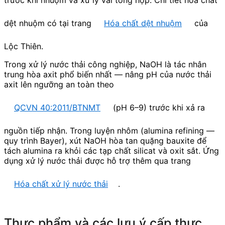
trước khi nhuộm và xử lý vải tổng hợp. Chi tiết hóa chất
dệt nhuộm có tại trang
Hóa chất dệt nhuộm
của
Lộc Thiên.
Trong xử lý nước thải công nghiệp, NaOH là tác nhân
trung hòa axit phổ biến nhất — nâng pH của nước thải
axit lên ngưỡng an toàn theo
QCVN 40:2011/BTNMT
(pH 6–9) trước khi xả ra
nguồn tiếp nhận. Trong luyện nhôm (alumina refining —
quy trình Bayer), xút NaOH hòa tan quặng bauxite để
tách alumina ra khỏi các tạp chất silicat và oxit sắt. Ứng
dụng xử lý nước thải được hỗ trợ thêm qua trang
Hóa chất xử lý nước thải
.
Thực phẩm và các lưu ý cấp thực