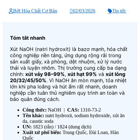
Bởi Hóa Chất Cơ Bản
02/03/2026
Tin tức
Tóm tắt nhanh
Xút NaOH (natri hydroxit) là bazơ mạnh, hóa chất
công nghiệp nền tảng, ứng dụng rộng rãi trong
sản xuất giấy, xà phòng, dệt nhuộm, xử lý nước
thải và luyện nhôm. Thị trường cung cấp ba dạng
chính:
xút vảy 98–99%
,
xút hạt 99%
và
xút lỏng
20/32/45/50%
. Vì NaOH ăn mòn mạnh, tỏa nhiệt
lớn khi pha loãng và hút ẩm rất nhanh, doanh
nghiệp cần tuân thủ nghiêm quy trình an toàn và
bảo quản đúng cách.
Công thức:
NaOH |
CAS:
1310-73-2
Tên khác:
natri hydroxit, sodium hydroxide, xút ăn
da, caustic soda
UN:
1823 (rắn) / 1824 (dung dịch)
Xuất xứ phổ biến:
Trung Quốc, Đài Loan, Hàn
Quốc