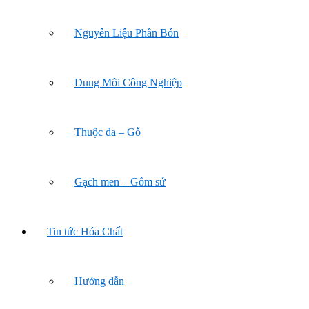
Nguyên Liệu Phân Bón
Dung Môi Công Nghiệp
Thuộc da – Gỗ
Gạch men – Gốm sứ
Tin tức Hóa Chất
Hướng dẫn