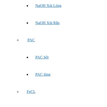
NaOH Xút Lỏng
NaOH Xút Rắn
PAC
PAC bột
PAC lỏng
FeCL