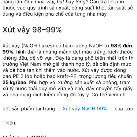
hàng lần đầu:
mua vảy, hạt hay lỏng?
Câu trả lời phụ
thuộc vào quy trình sản xuất, công suất kho, tần suất sử
dụng và điều kiện pha chế của từng nhà máy.
Xút vảy 98–99%
Xút vảy (NaOH flakes) có hàm lượng NaOH từ
98% đến
99%
, hình thái là những mảnh dẹt màu trắng, kích thước
không đều, dễ vỡ vụn. Đây là dạng phổ biến nhất trên thị
trường Việt Nam nhờ giá thành hợp lý, dễ cân định mức
và dễ hòa tan khi thêm vào nước. Xút vảy được đóng
bao PE 2 lớp hoặc bao kraft-PE, trọng lượng tiêu chuẩn
25 kg/bao
. Phù hợp với xưởng sản xuất xà phòng, trạm
xử lý nước thải quy mô vừa và nhỏ, dây chuyền tẩy giấy,
và pha dung dịch kiềm nồng độ tùy ý. Có thể xem chi
tiết sản phẩm tại trang
Xút vảy NaOH 99%
của Lộc
Thiên.