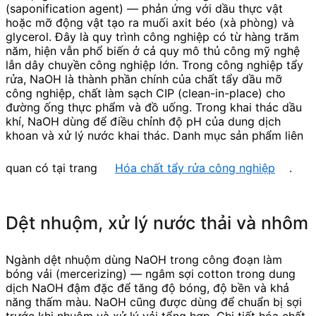
(saponification agent) — phản ứng với dầu thực vật
hoặc mỡ động vật tạo ra muối axit béo (xà phòng) và
glycerol. Đây là quy trình công nghiệp có từ hàng trăm
năm, hiện vẫn phổ biến ở cả quy mô thủ công mỹ nghệ
lẫn dây chuyền công nghiệp lớn. Trong công nghiệp tẩy
rửa, NaOH là thành phần chính của chất tẩy dầu mỡ
công nghiệp, chất làm sạch CIP (clean-in-place) cho
đường ống thực phẩm và đồ uống. Trong khai thác dầu
khí, NaOH dùng để điều chỉnh độ pH của dung dịch
khoan và xử lý nước khai thác. Danh mục sản phẩm liên
quan có tại trang
Hóa chất tẩy rửa công nghiệp
.
Dệt nhuộm, xử lý nước thải và nhôm
Ngành dệt nhuộm dùng NaOH trong công đoạn làm
bóng vải (mercerizing) — ngâm sợi cotton trong dung
dịch NaOH đậm đặc để tăng độ bóng, độ bền và khả
năng thấm màu. NaOH cũng được dùng để chuẩn bị sợi