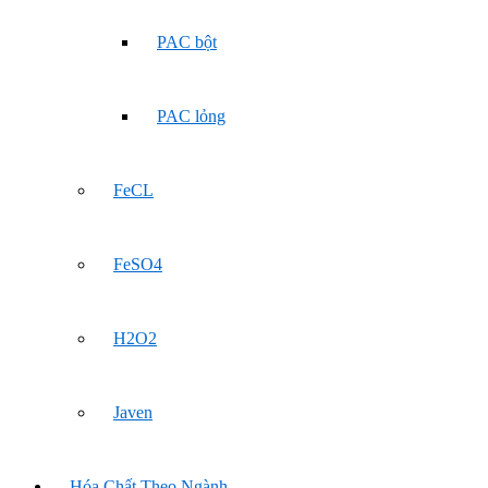
PAC bột
PAC lỏng
FeCL
FeSO4
H2O2
Javen
Hóa Chất Theo Ngành