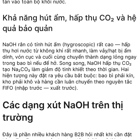
tán vào toàn bộ khối nước.
Khả năng hút ẩm, hấp thụ CO₂ và hệ
quả bảo quản
NaOH rắn có tính hút ẩm (hygroscopic) rất cao — hấp
thụ hơi nước từ không khí rất nhanh, làm vảy/hạt bị ẩm
dính, vón cục và cuối cùng chuyển thành dạng lỏng ngay
trong bao bì nếu để hở. Song song, NaOH hấp thụ CO₂
tạo Na₂CO₃ làm giảm độ tinh khiết theo thời gian. Hai
hiện tượng này đặt ra yêu cầu bắt buộc: bao bì phải kín,
kho phải khô và hàng cần luân chuyển theo nguyên tắc
FIFO (nhập trước — xuất trước).
Các dạng xút NaOH trên thị
trường
Đây là phần nhiều khách hàng B2B hỏi nhất khi cần đặt