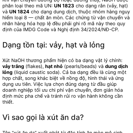
phân loại theo mã UN:
UN 1823
cho dạng rắn (vảy, hạt)
và
UN 1824
cho dạng dung dịch, thuộc nhóm hàng nguy
hiểm loại 8 — chất ăn mòn. Các chứng từ vận chuyển và
nhãn hàng hóa hợp lệ đều phải ghi rõ mã này theo quy
định của IMDG Code và Nghị định 34/2024/NĐ-CP.
Dạng tồn tại: vảy, hạt và lỏng
Xút NaOH thương phẩm hiện có ba dạng vật lý chính:
vảy trắng
(flakes),
hạt nhỏ
(pearls/beads) và
dung dịch
lỏng
(liquid caustic soda). Cả ba dạng đều là cùng một
hợp chất, song khác biệt về nồng độ, hình thái và ứng
dụng ưu tiên. Việc lựa chọn đúng dạng từ đầu giúp
doanh nghiệp tối ưu chi phí vận chuyển, đơn giản hóa
định mức pha chế và tránh rủi ro vận hành không cần
thiết.
Vì sao gọi là xút ăn da?
Tên “xút ăn da” xuất phát từ đặc tính ăn mòn mô sinh