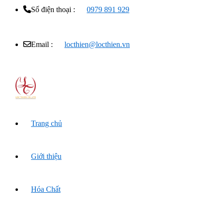
Số điện thoại :
0979 891 929
Email :
locthien@locthien.vn
Trang chủ
Giới thiệu
Hóa Chất