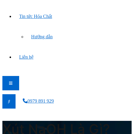
Tin tức Hóa Chất
Hướng dẫn
Liên hệ
0979 891 929
Xút NaOH Là Gì?