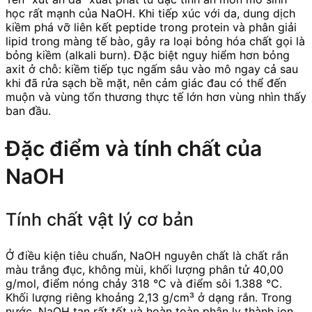
học rất mạnh của NaOH. Khi tiếp xúc với da, dung dịch
kiềm phá vỡ liên kết peptide trong protein và phân giải
lipid trong màng tế bào, gây ra loại bỏng hóa chất gọi là
bỏng kiềm (alkali burn). Đặc biệt nguy hiểm hơn bỏng
axit ở chỗ: kiềm tiếp tục ngấm sâu vào mô ngay cả sau
khi đã rửa sạch bề mặt, nên cảm giác đau có thể đến
muộn và vùng tổn thương thực tế lớn hơn vùng nhìn thấy
ban đầu.
Đặc điểm và tính chất của
NaOH
Tính chất vật lý cơ bản
Ở điều kiện tiêu chuẩn, NaOH nguyên chất là chất rắn
màu trắng đục, không mùi, khối lượng phân tử 40,00
g/mol, điểm nóng chảy 318 °C và điểm sôi 1.388 °C.
Khối lượng riêng khoảng 2,13 g/cm³ ở dạng rắn. Trong
nước, NaOH tan rất tốt và hoàn toàn phân ly thành ion