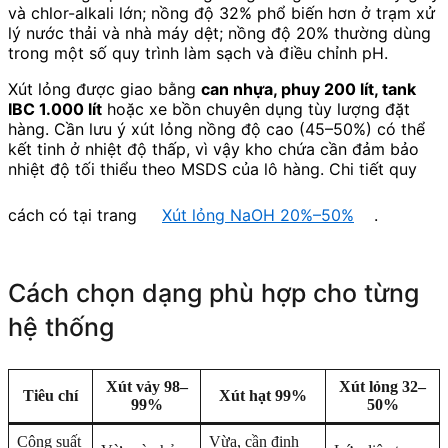
và chlor-alkali lớn; nồng độ 32% phổ biến hơn ở trạm xử
lý nước thải và nhà máy dệt; nồng độ 20% thường dùng
trong một số quy trình làm sạch và điều chỉnh pH.
Xút lỏng được giao bằng
can nhựa, phuy 200 lít, tank
IBC 1.000 lít
hoặc xe bồn chuyên dụng tùy lượng đặt
hàng. Cần lưu ý xút lỏng nồng độ cao (45–50%) có thể
kết tinh ở nhiệt độ thấp, vì vậy kho chứa cần đảm bảo
nhiệt độ tối thiểu theo MSDS của lô hàng. Chi tiết quy
cách có tại trang
Xút lỏng NaOH 20%–50%
.
Cách chọn dạng phù hợp cho từng
hệ thống
Xút vảy 98–
Xút lỏng 32–
Tiêu chí
Xút hạt 99%
99%
50%
Công suất
Vừa, cần định