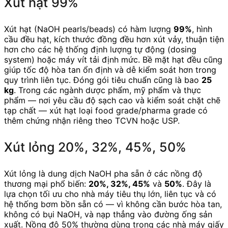
Xút hạt 99%
Xút hạt (NaOH pearls/beads) có hàm lượng
99%
, hình
cầu đều hạt, kích thước đồng đều hơn xút vảy, thuận tiện
hơn cho các hệ thống định lượng tự động (dosing
system) hoặc máy vít tải định mức. Bề mặt hạt đều cũng
giúp tốc độ hòa tan ổn định và dễ kiểm soát hơn trong
quy trình liên tục. Đóng gói tiêu chuẩn cũng là bao
25
kg
. Trong các ngành dược phẩm, mỹ phẩm và thực
phẩm — nơi yêu cầu độ sạch cao và kiểm soát chặt chẽ
tạp chất — xút hạt loại food grade/pharma grade có
thêm chứng nhận riêng theo TCVN hoặc USP.
Xút lỏng 20%, 32%, 45%, 50%
Xút lỏng là dung dịch NaOH pha sẵn ở các nồng độ
thương mại phổ biến:
20%, 32%, 45%
và
50%
. Đây là
lựa chọn tối ưu cho nhà máy tiêu thụ lớn, liên tục và có
hệ thống bơm bồn sẵn có — vì không cần bước hòa tan,
không có bụi NaOH, và nạp thẳng vào đường ống sản
xuất. Nồng độ 50% thường dùng trong các nhà máy giấy