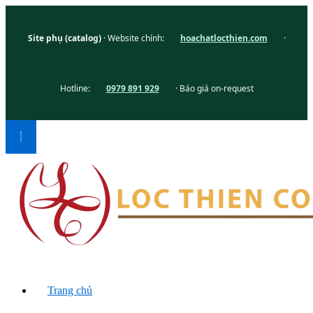
Site phụ (catalog)
· Website chính:
hoachatlocthien.com
·
Hotline:
0979 891 929
· Báo giá on-request
Trang chủ