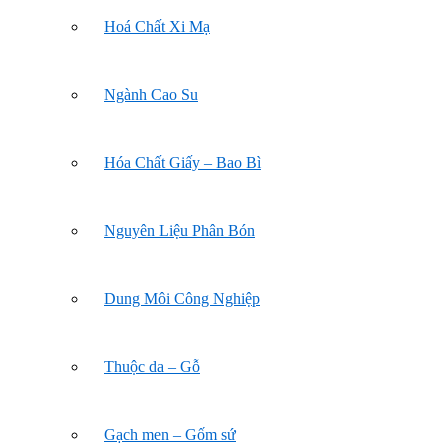
Hoá Chất Xi Mạ
Ngành Cao Su
Hóa Chất Giấy – Bao Bì
Nguyên Liệu Phân Bón
Dung Môi Công Nghiệp
Thuộc da – Gỗ
Gạch men – Gốm sứ