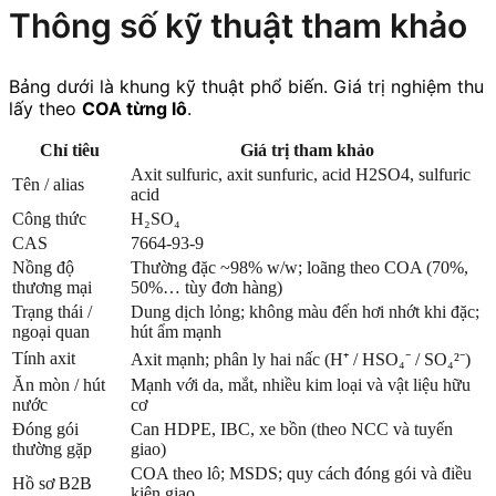
Thông số kỹ thuật tham khảo
Bảng dưới là khung kỹ thuật phổ biến. Giá trị nghiệm thu
lấy theo
COA từng lô
.
Chỉ tiêu
Giá trị tham khảo
Axit sulfuric, axit sunfuric, acid H2SO4, sulfuric
Tên / alias
acid
Công thức
H₂SO₄
CAS
7664-93-9
Nồng độ
Thường đặc ~98% w/w; loãng theo COA (70%,
thương mại
50%… tùy đơn hàng)
Trạng thái /
Dung dịch lỏng; không màu đến hơi nhớt khi đặc;
ngoại quan
hút ẩm mạnh
Tính axit
Axit mạnh; phân ly hai nấc (H⁺ / HSO₄⁻ / SO₄²⁻)
Ăn mòn / hút
Mạnh với da, mắt, nhiều kim loại và vật liệu hữu
nước
cơ
Đóng gói
Can HDPE, IBC, xe bồn (theo NCC và tuyến
thường gặp
giao)
COA theo lô; MSDS; quy cách đóng gói và điều
Hồ sơ B2B
kiện giao