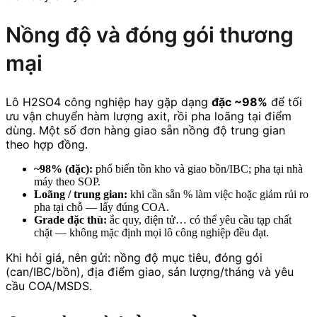
Nồng độ và đóng gói thương
mại
Lô H2SO4 công nghiệp hay gặp dạng
đặc ~98%
để tối
ưu vận chuyển hàm lượng axit, rồi pha loãng tại điểm
dùng. Một số đơn hàng giao sẵn nồng độ trung gian
theo hợp đồng.
~98% (đặc):
phổ biến tồn kho và giao bồn/IBC; pha tại nhà
máy theo SOP.
Loãng / trung gian:
khi cần sẵn % làm việc hoặc giảm rủi ro
pha tại chỗ — lấy đúng COA.
Grade đặc thù:
ắc quy, điện tử… có thể yêu cầu tạp chất
chặt — không mặc định mọi lô công nghiệp đều đạt.
Khi hỏi giá, nên gửi: nồng độ mục tiêu, đóng gói
(can/IBC/bồn), địa điểm giao, sản lượng/tháng và yêu
cầu COA/MSDS.