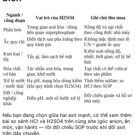
Ngành /
Vai trò của H2SO4
Ghi chú thu mua
công đoạn
Trung gian axit hóa / dòng
Nồng độ và tạp chất
Phân bón
liên quan superphosphate
theo công thức nhà máy
Điện dịch sau pha loãng theo
Không mặc định mọi lô
Ắc quy chì
quy trình pin
CN = grade ắc quy
Kiểm soát nồng độ,
Kim loại /
Tẩy gỉ, làm sạch bề mặt
nhiệt, thời gian; xử lý bể
tẩy
thải
Hóa chất
Tác nhân axit hóa, trung
Tạp chất có thể critical
cơ bản
gian, khử nước
theo sản phẩm
Xử lý nước
Hạ pH, trung hòa dòng kiềm
Tính thêm sulfate; so
/ nước thải
(khi quy trình chọn H2SO4)
HCl theo SOP
Dệt / công
Đối chiếu grade và hồ sơ
nghiệp
Điều pH, một số bước xử lý
nhà máy
khác
Nếu bạn đang chọn giữa hai axit mạnh, có thể xem thêm
bài so sánh HCl và H2SO4 trên cùng site (góc anion, ăn
mòn, vận hành) — rồi đối chiếu SOP trước khi đổi axit
trên dây chuyền.