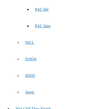
PAC bột
PAC lỏng
FeCL
FeSO4
H2O2
Javen
Hóa Chất Theo Ngành