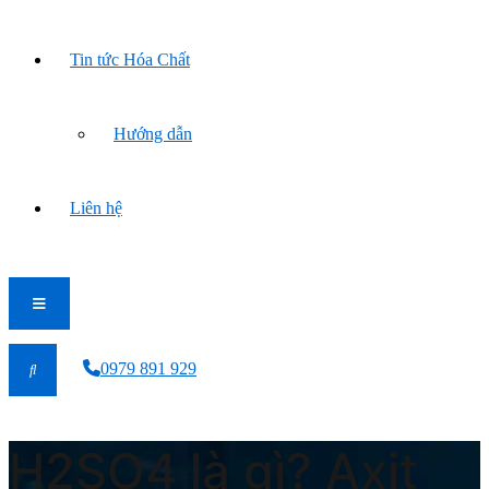
Tin tức Hóa Chất
Hướng dẫn
Liên hệ
0979 891 929
H2SO4 là gì? Axit