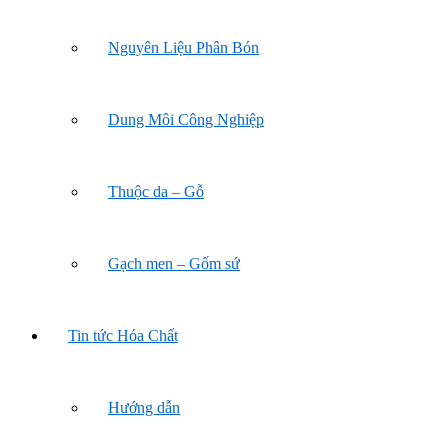
Nguyên Liệu Phân Bón
Dung Môi Công Nghiệp
Thuộc da – Gỗ
Gạch men – Gốm sứ
Tin tức Hóa Chất
Hướng dẫn