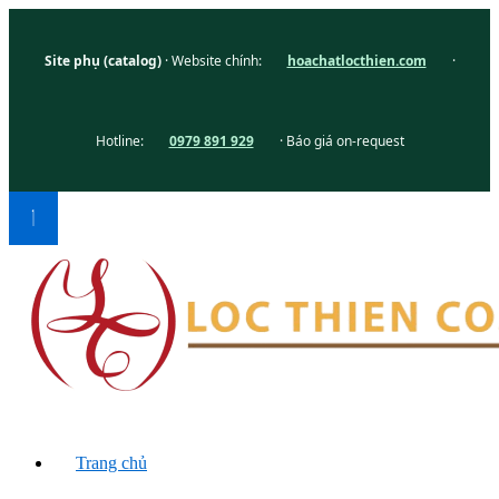
Site phụ (catalog)
· Website chính:
hoachatlocthien.com
·
Hotline:
0979 891 929
· Báo giá on-request
Trang chủ