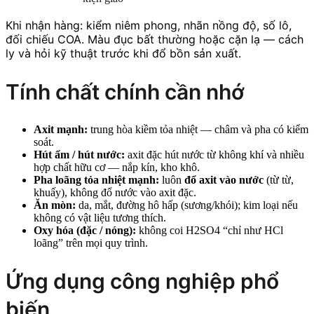
Khi nhận hàng: kiểm niêm phong, nhãn nồng độ, số lô,
đối chiếu COA. Màu đục bất thường hoặc cặn lạ — cách
ly và hỏi kỹ thuật trước khi đổ bồn sản xuất.
Tính chất chính cần nhớ
Axit mạnh:
trung hòa kiềm tỏa nhiệt — châm và pha có kiểm
soát.
Hút ẩm / hút nước:
axit đặc hút nước từ không khí và nhiều
hợp chất hữu cơ — nắp kín, kho khô.
Pha loãng tỏa nhiệt mạnh:
luôn
đổ axit vào nước
(từ từ,
khuấy), không đổ nước vào axit đặc.
Ăn mòn:
da, mắt, đường hô hấp (sương/khói); kim loại nếu
không có vật liệu tương thích.
Oxy hóa (đặc / nóng):
không coi H2SO4 “chỉ như HCl
loãng” trên mọi quy trình.
Ứng dụng công nghiệp phổ
biến