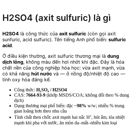
H2SO4 (axit sulfuric) là gì
H2SO4
là công thức của
axit sulfuric
(còn gọi axit
sunfuric, acid sulfuric). Tên tiếng Anh phổ biến:
sulfuric
acid
.
Ở điều kiện thường, axit sulfuric thương mại là
dung
dịch lỏng
, không màu đến hơi nhớt khi đặc. Đây là hóa
chất nền của công nghiệp hóa học: vừa axit mạnh, vừa
có khả năng
hút nước
và — ở nồng độ/nhiệt độ cao —
tính oxy hóa đáng kể.
Công thức:
H₂SO₄ / H2SO4
CAS:
7664-93-9
(khớp MSDS/COA; không đổi theo % dung
dịch)
Dạng thương mại phổ biến: đặc ~
98%
w/w; nhiều % trung
gian loãng hơn theo nhu cầu
Tính chất then chốt: axit mạnh hai nấc H⁺, hút ẩm, tỏa nhiệt
mạnh khi pha với nước, ăn mòn da–mắt–nhiều kim loại