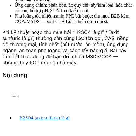
Ứng dụng chính: phân bón, ắc quy chì, tẩy/kim loại, hóa chất
cơ bản, hỗ trợ pH/XLNT có kiểm soát.
Pha loãng tỏa nhiệt mạnh; PPE bắt buộc; thu mua B2B kèm
COA/MSDS — soft CTA Lộc Thiên on-request.
Khi kỹ thuật hoặc thu mua hỏi “H2SO4 là gì” / “axit
sunfuric là gì”, thường cần cùng lúc: tên gọi, CAS, nồng
độ thương mại, tính chất (hút nước, ăn mòn), ứng dụng
ngành, an toàn pha loãng và cách lấy báo giá. Bài này
tóm tắt thực dụng để bạn đối chiếu MSDS/COA —
không thay SOP nội bộ nhà máy.
Nội dung
H2SO4 (axit sulfuric) là gì