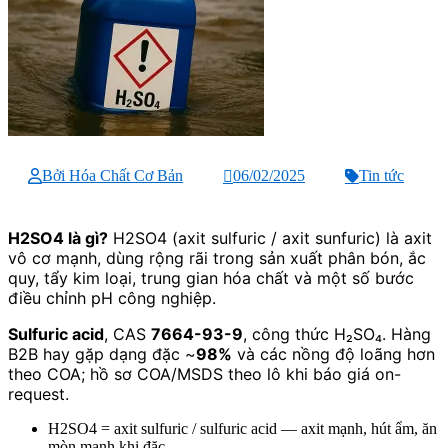
Bởi Hóa Chất Cơ Bản
06/02/2025
Tin tức
H2SO4 là gì?
H2SO4 (axit sulfuric / axit sunfuric) là axit
vô cơ mạnh, dùng rộng rãi trong sản xuất phân bón, ắc
quy, tẩy kim loại, trung gian hóa chất và một số bước
điều chỉnh pH công nghiệp.
Sulfuric acid
, CAS
7664-93-9
, công thức H₂SO₄. Hàng
B2B hay gặp dạng đặc ~
98%
và các nồng độ loãng hơn
theo COA; hồ sơ COA/MSDS theo lô khi báo giá on-
request.
H2SO4 = axit sulfuric / sulfuric acid — axit mạnh, hút ẩm, ăn
mòn mạnh khi đặc.