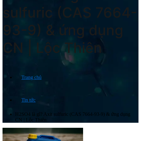
sulfuric (CAS 7664-
93-9) & ứng dụng
CN | Lộc Thiên
Trang chủ
Tin tức
H2SO4 là gì? Axit sulfuric (CAS 7664-93-9) & ứng dụng
CN | Lộc Thiên