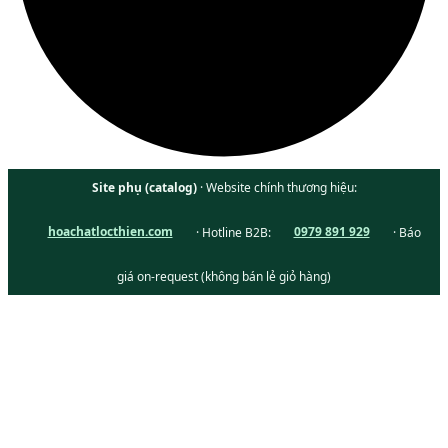
Site phụ (catalog)
· Website chính thương hiệu:
hoachatlocthien.com
· Hotline B2B:
0979 891 929
· Báo
giá on-request (không bán lẻ giỏ hàng)