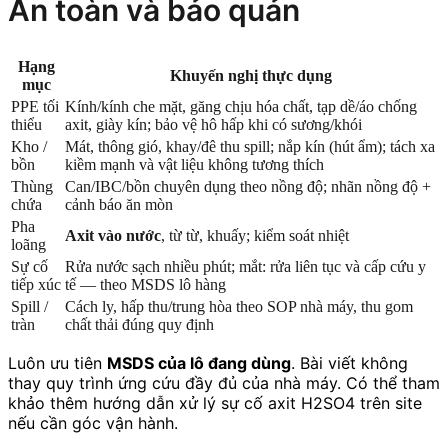
An toàn và bảo quản
Hạng
Khuyến nghị thực dụng
mục
PPE tối
Kính/kính che mặt, găng chịu hóa chất, tạp dề/áo chống
thiểu
axit, giày kín; bảo vệ hô hấp khi có sương/khói
Kho /
Mát, thông gió, khay/đê thu spill; nắp kín (hút ẩm); tách xa
bồn
kiềm mạnh và vật liệu không tương thích
Thùng
Can/IBC/bồn chuyên dụng theo nồng độ; nhãn nồng độ +
chứa
cảnh báo ăn mòn
Pha
Axit vào nước
, từ từ, khuấy; kiểm soát nhiệt
loãng
Sự cố
Rửa nước sạch nhiều phút; mắt: rửa liên tục và cấp cứu y
tiếp xúc
tế — theo MSDS lô hàng
Spill /
Cách ly, hấp thu/trung hòa theo SOP nhà máy, thu gom
tràn
chất thải đúng quy định
Luôn ưu tiên
MSDS của lô đang dùng
. Bài viết không
thay quy trình ứng cứu đầy đủ của nhà máy. Có thể tham
khảo thêm hướng dẫn xử lý sự cố axit H2SO4 trên site
nếu cần góc vận hành.