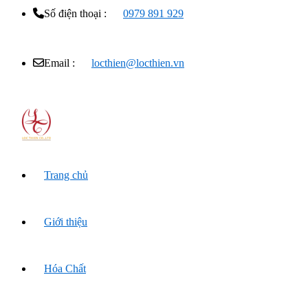
Số điện thoại :
0979 891 929
Email :
locthien@locthien.vn
Trang chủ
Giới thiệu
Hóa Chất