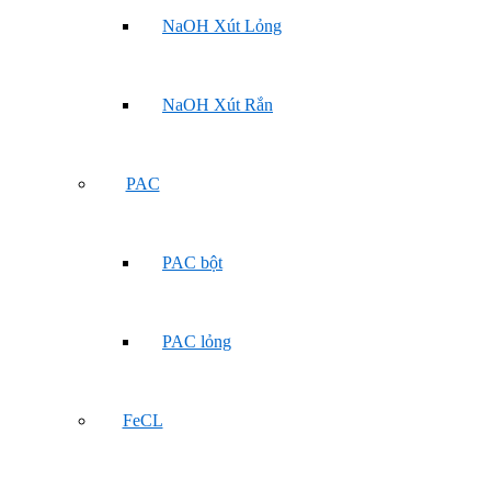
NaOH Xút Lỏng
NaOH Xút Rắn
PAC
PAC bột
PAC lỏng
FeCL