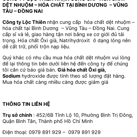
DỆT NHUỘM – HÓA CHẤT TẠI BÌNH DƯƠNG – VŨNG
TÀU – ĐỒNG NAI
Công ty Lộc Thiên
nhận cung cấp hóa chất dệt nhuộm –
hóa chất tại Bình Dương – Vũng Tàu – Đồng Nai. Cung
cấp sỉ và lẻ, giao hàng tận nơi bằng xe cơ giới đủ tải
trọng. Hóa chất Ôxi già, Natrihydroxit ở dạng lỏng nên
dễ cất trữ, phối trộn nạp liệu.
Quý khác có nhu cầu mua hóa chất dệt nhuộm vui lòng
để lại thông tin bên dưới liên hệ đến công ty để chúng
tôi căn cứ báo giá bán.
Giá hóa chất Ôxi già,
Sodium
hydroxide được tính theo số lượng đặt hàng.
Mua hóa chất càng nhiều càng được giảm giá
THÔNG TIN LIÊN HỆ
Trụ sở chính
: 452/6B Tỉnh Lộ 10, Phường Bình Trị Đông,
Quận Bình Tân, Thành phố Hồ Chí Minh
Điện thoại: 0979 891 929 – 0979 891 929