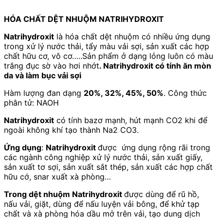
HÓA CHẤT DỆT NHUỘM NATRIHYDROXIT
Natrihydroxit
là hóa chất dệt nhuộm có nhiều ứng dụng
trong xử lý nước thải, tẩy màu vải sợi, sản xuất các hợp
chất hữu cơ, vô cơ…..Sản phẩm ở dạng lỏng luôn có màu
trắng đục sờ vào hơi nhớt
. Natrihydroxit có tính ăn mòn
da và làm bục vải sợi
Hàm lượng đan dạng
20%, 32%, 45%, 50%
. Công thức
phân tử: NAOH
Natrihydroxit
có tính bazơ mạnh, hút mạnh CO2 khi để
ngoài không khí tạo thành Na2 CO3.
Ứng dụng
:
Natrihydroxit
được ứng dụng rộng rãi trong
các ngành công nghiệp xử lý nước thải, sản xuất giấy,
sản xuất tơ sợi, sản xuất sắt thép, sản xuất các hợp chất
hữu cớ, snar xuất xà phòng…
Trong dệt nhuộm Natrihydroxit
được dùng để rũ hồ,
nấu vải, giặt, dùng để nấu luyện vải bông, để khử tạp
chất và xà phòng hóa dầu mở trên vải, tạo dung dịch