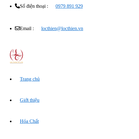
Số điện thoại :
0979 891 929
Email :
locthien@locthien.vn
Trang chủ
Giới thiệu
Hóa Chất