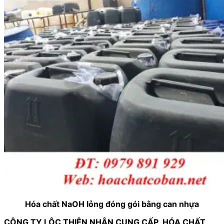
Hóa chất NaOH lỏng đóng gói bằng can nhựa
CÔNG TY LỘC THIÊN NHẬN CUNG CẤP HÓA CHẤT