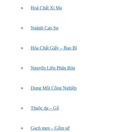
Hoá Chất Xi Mạ
Ngành Cao Su
Hóa Chất Giấy – Bao Bì
Nguyên Liệu Phân Bón
Dung Môi Công Nghiệp
Thuộc da – Gỗ
Gạch men – Gốm sứ