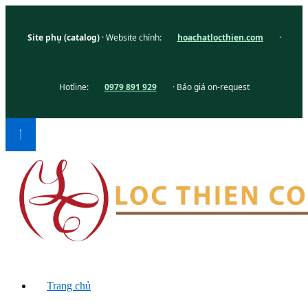
Site phụ (catalog)
· Website chính:
hoachatlocthien.com
·
Hotline:
0979 891 929
· Báo giá on-request
Trang chủ