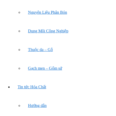
Nguyên Liệu Phân Bón
Dung Môi Công Nghiệp
Thuộc da – Gỗ
Gạch men – Gốm sứ
Tin tức Hóa Chất
Hướng dẫn