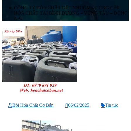
CÔNG TY HÓA CHẤT DỆT NHUỘM – CUNG CẤP
HÓA CHẤT TẠI BÌNH DƯƠNG – VŨNG TÀU – ĐỒNG
NAI
Bởi Hóa Chất Cơ Bản
06/02/2025
Tin tức