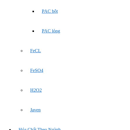
PAC bột
PAC lỏng
FeCL
FeSO4
H2O2
Javen
Hóa Chất Theo Ngành