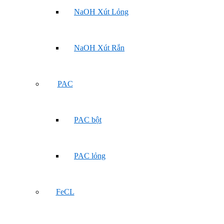
NaOH Xút Lỏng
NaOH Xút Rắn
PAC
PAC bột
PAC lỏng
FeCL