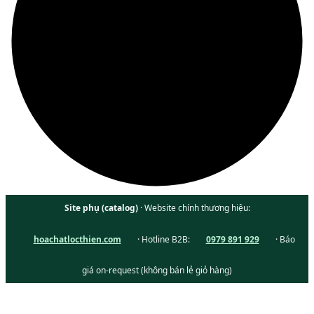
Site phụ (catalog)
· Website chính thương hiệu:
hoachatlocthien.com
· Hotline B2B:
0979 891 929
· Báo
giá on-request (không bán lẻ giỏ hàng)