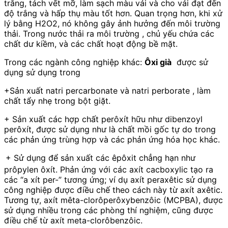
trắng, tách vết mỡ, làm sạch màu vải và cho vải đạt đến
độ trắng và hấp thụ màu tốt hơn. Quan trọng hơn, khi xử
lý bằng H2O2, nó không gây ảnh hưởng đến môi trường
thải. Trong nước thải ra môi trường , chủ yếu chứa các
chất dư kiềm, và các chất hoạt động bề mặt.
Trong các ngành công nghiệp khác:
Ôxi già
được sử
dụng sử dụng trong
+Sản xuất natri percarbonate và natri perborate , làm
chất tẩy nhẹ trong bột giặt.
+ Sản xuất các hợp chất perôxít hữu như dibenzoyl
perôxít, được sử dụng như là chất mồi gốc tự do trong
các phản ứng trùng hợp và các phản ứng hóa học khác.
+ Sử dụng để sản xuất các êpôxit chẳng hạn như
prôpylen ôxít. Phản ứng với các axít cacboxylic tạo ra
các “a xít per-” tương ứng; ví dụ axít peraxêtic sử dụng
công nghiệp được điều chế theo cách này từ axít axêtic.
Tương tự, axít mêta-clorôperôxybenzôic (MCPBA), được
sử dụng nhiều trong các phòng thí nghiệm, cũng được
điều chế từ axít meta-clorôbenzôic.