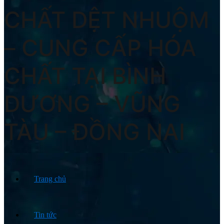
CHẤT DỆT NHUỘM
– CUNG CẤP HÓA
CHẤT TẠI BÌNH
DƯƠNG – VŨNG
TÀU – ĐỒNG NAI
Trang chủ
Tin tức