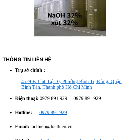
THÔNG TIN LIÊN HỆ
Trụ sở chính :
452/6B Tỉnh Lộ 10, Phường Bình Trị Đông, Quận
Bình Tân, Thành phố Hồ Chí Minh
Điện thoại:
0979 891 929 – 0979 891 929
Hotline:
0979 891 929
Email:
locthien@locthien.vn