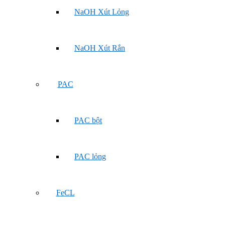
NaOH Xút Lỏng
NaOH Xút Rắn
PAC
PAC bột
PAC lỏng
FeCL