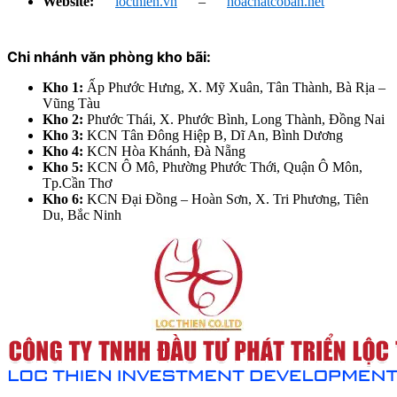
Website:
locthien.vn
–
hoachatcoban.net
Chi nhánh văn phòng kho bãi:
Kho 1:
Ấp Phước Hưng, X. Mỹ Xuân, Tân Thành, Bà Rịa –
Vũng Tàu
Kho 2:
Phước Thái, X. Phước Bình, Long Thành, Đồng Nai
Kho 3:
KCN Tân Đông Hiệp B, Dĩ An, Bình Dương
Kho 4:
KCN Hòa Khánh, Đà Nẵng
Kho 5:
KCN Ô Mô, Phường Phước Thới, Quận Ô Môn,
Tp.Cần Thơ
Kho 6:
KCN Đại Đồng – Hoàn Sơn, X. Tri Phương, Tiên
Du, Bắc Ninh