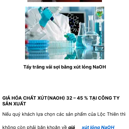
Tẩy trắng vải sợi bằng xút lỏng NaOH
GIÁ HÓA CHẤT XÚT(NAOH) 32 – 45 % TẠI CÔNG TY
SẢN XUẤT
Nếu quý khách lựa chọn các sản phẩm của Lộc Thiên thì
không còn phải băn khoăn về
giá
xút lỏng NaOH