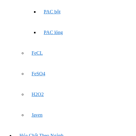
PAC bột
PAC lỏng
FeCL
FeSO4
H2O2
Javen
Hóa Chất Theo Ngành