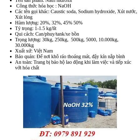
Tên sản phẩm: Natri hiđroxit
Công thức hóa học : NaOH
Các tên gọi khác: Caustic soda, Sodium hydroxide, Xút nước,
Xút lỏng
Hàm lượng: 20%, 32%, 45% 50%
Tỷ trọng: 1-1.5 kg/lít
Qui cách: Can/phuy/tank/xe bồn
Trọng lượng: 30kg, 250kg, 500kg, 5000, 10.000kg,
30.000kg
Xuất xứ: Việt Nam
Bảo quản: Để nơi khô ráo thoáng mát, đậy kín nắp bình
An toàn: Trang bị bảo hộ lao động khi làm việc và tiếp xúc
với hóa chất