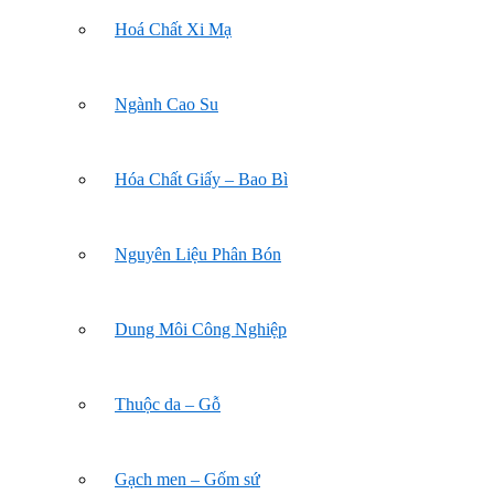
Hoá Chất Xi Mạ
Ngành Cao Su
Hóa Chất Giấy – Bao Bì
Nguyên Liệu Phân Bón
Dung Môi Công Nghiệp
Thuộc da – Gỗ
Gạch men – Gốm sứ