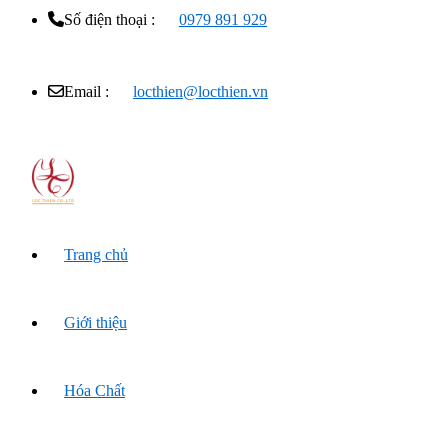
Số điện thoại :
0979 891 929
Email :
locthien@locthien.vn
Trang chủ
Giới thiệu
Hóa Chất