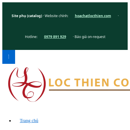
Site phụ (catalog)
· Website chính:
hoachatlocthien.com
·
Hotline:
0979 891 929
· Báo giá on-request
Trang chủ