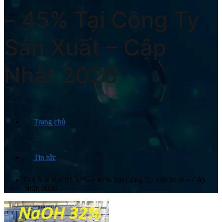
– 45% Tại Công Ty
Sản Xuất – Cập
Nhật 2026
Trang chủ
Tin tức
Giá Xút NaOH 32% – 45% Tại Công Ty Sản Xuất – Cập
Nhật 2026