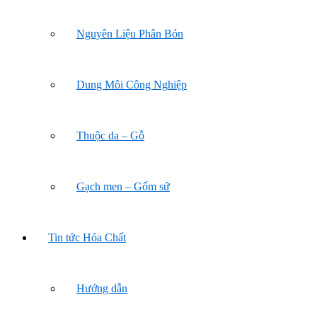
Nguyên Liệu Phân Bón
Dung Môi Công Nghiệp
Thuộc da – Gỗ
Gạch men – Gốm sứ
Tin tức Hóa Chất
Hướng dẫn