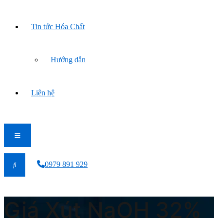
Tin tức Hóa Chất
Hướng dẫn
Liên hệ
0979 891 929
Giá Xút NaOH 32%