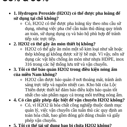
1. Hydrogen Peroxide (H2O2) có thể được pha loãng để
sử dụng tại chỗ không?
Có, H2O2 có thể được pha loãng tùy theo nhu cầu sử
dụng, nhưng việc pha chế cần tuân thủ đúng quy trình
an toàn, sử dụng dụng cụ và bảo hộ phù hợp để tránh
tiếp xúc trực tiếp.
2. H2O2 có thể gây ăn mòn thiết bị không?
H2O2 có thể gây ăn mòn một số kim loại như sắt hoặc
thép không gỉ không được xử lý bề mặt. Vì vậy, nên sử
dụng các vật liệu chống ăn mòn như nhựa HDPE, inox
316 trong các hệ thống lưu trữ và vận chuyển.
3. Tôi có thể bảo quản H2O2 trong điều kiện nóng ẩm
của miền Nam không?
H2O2 cần được bảo quản ở nơi thoáng mát, tránh ánh
sáng trực tiếp và nguồn nhiệt cao. Kho bãi của Lộc
Thiên được thiết kế đảm bảo điều kiện bảo quản tốt
nhất cho sản phẩm ngay cả trong môi trường nóng ẩm.
4. Có cần giấy phép đặc biệt để vận chuyển H2O2 không?
Có, vì H2O2 là hóa chất công nghiệp thuộc danh mục
quản lý, việc vận chuyển cần tuân thủ các quy định an
toàn hóa chất, bao gồm đóng gói đúng chuẩn và giấy
phép vận chuyển.
5. Tôi có thể tái sử dụng bao bì chứa H2O2 không?