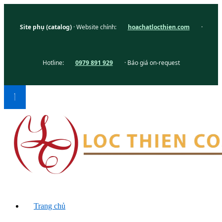
Site phụ (catalog)
· Website chính:
hoachatlocthien.com
·
Hotline:
0979 891 929
· Báo giá on-request
Trang chủ