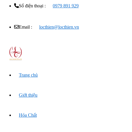
Số điện thoại :
0979 891 929
Email :
locthien@locthien.vn
Trang chủ
Giới thiệu
Hóa Chất