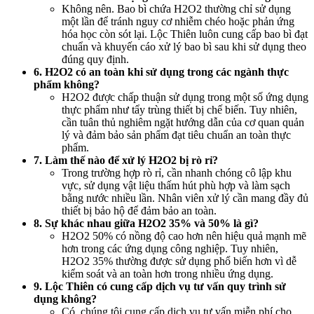
Không nên. Bao bì chứa H2O2 thường chỉ sử dụng
một lần để tránh nguy cơ nhiễm chéo hoặc phản ứng
hóa học còn sót lại. Lộc Thiên luôn cung cấp bao bì đạt
chuẩn và khuyến cáo xử lý bao bì sau khi sử dụng theo
đúng quy định.
6. H2O2 có an toàn khi sử dụng trong các ngành thực
phẩm không?
H2O2 được chấp thuận sử dụng trong một số ứng dụng
thực phẩm như tẩy trùng thiết bị chế biến. Tuy nhiên,
cần tuân thủ nghiêm ngặt hướng dẫn của cơ quan quản
lý và đảm bảo sản phẩm đạt tiêu chuẩn an toàn thực
phẩm.
7. Làm thế nào để xử lý H2O2 bị rò rỉ?
Trong trường hợp rò rỉ, cần nhanh chóng cô lập khu
vực, sử dụng vật liệu thấm hút phù hợp và làm sạch
bằng nước nhiều lần. Nhân viên xử lý cần mang đầy đủ
thiết bị bảo hộ để đảm bảo an toàn.
8. Sự khác nhau giữa H2O2 35% và 50% là gì?
H2O2 50% có nồng độ cao hơn nên hiệu quả mạnh mẽ
hơn trong các ứng dụng công nghiệp. Tuy nhiên,
H2O2 35% thường được sử dụng phổ biến hơn vì dễ
kiểm soát và an toàn hơn trong nhiều ứng dụng.
9. Lộc Thiên có cung cấp dịch vụ tư vấn quy trình sử
dụng không?
Có, chúng tôi cung cấp dịch vụ tư vấn miễn phí cho