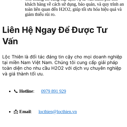
khách hàng về cách sử dụng, bảo quản, và quy trình an
toàn liên quan đến H2O2, giúp tối ưu hóa hiệu quả và
giảm thiểu rủi ro.
Liên Hệ Ngay Để Được Tư
Vấn
Lộc Thiên là đối tác đáng tin cậy cho mọi doanh nghiệp
tại miền Nam Việt Nam. Chúng tôi cung cấp giải pháp
toàn diện cho nhu cầu H2O2 với dịch vụ chuyên nghiệp
và giá thành tối ưu.
📞
Hotline
:
0979 891 929
📩
Email
:
locthien@locthien.vn