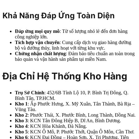
Khả Năng Đáp Ứng Toàn Diện
Đáp ứng mọi quy mô
: Từ số lượng nhỏ lẻ đến đơn hàng
công nghiệp lớn.
Tích hợp vận chuyển
: Cung cấp dịch vụ giao hàng đường
bộ và đường thủy, linh hoạt với từng khu vực.
Chứng nhận chất lượng
: Đảm bảo tiêu chuẩn an toàn trong
bảo quản và vận hành sản phẩm tại miền Nam.
Địa Chỉ Hệ Thống Kho Hàng
Trụ Sở Chính
: 452/6B Tỉnh Lộ 10, P. Bình Trị Đông, Q.
Bình Tân, TP.HCM.
Kho 1
: Ấp Phước Hưng, X. Mỹ Xuân, Tân Thành, Bà Rịa –
Vũng Tàu.
Kho 2
: Phước Thái, X. Phước Bình, Long Thành, Đồng Nai.
Kho 3
: KCN Tân Đông Hiệp B, Dĩ An, Bình Dương.
Kho 4
: KCN Hòa Khánh, Đà Nẵng.
Kho 5
: KCN Ô Mô, P. Phước Thới, Quận Ô Môn, Cần Thơ.
Kho 6
: KCN Đại Đồng – Hoàn Sơn, X. Tri Phương, Tiên