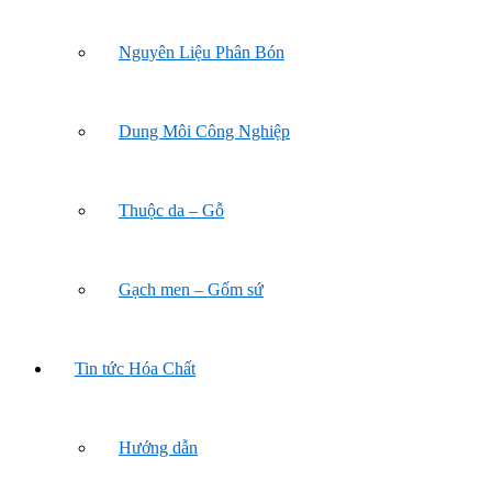
Nguyên Liệu Phân Bón
Dung Môi Công Nghiệp
Thuộc da – Gỗ
Gạch men – Gốm sứ
Tin tức Hóa Chất
Hướng dẫn