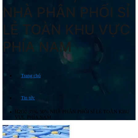
NHÀ PHÂN PHỐI SỈ
LẺ TOÀN KHU VỰC
PHÍA NAM
Trang chủ
Tin tức
H2O2 35%, 50% NHÀ PHÂN PHỐI SỈ LẺ TOÀN KHU
VỰC PHÍA NAM