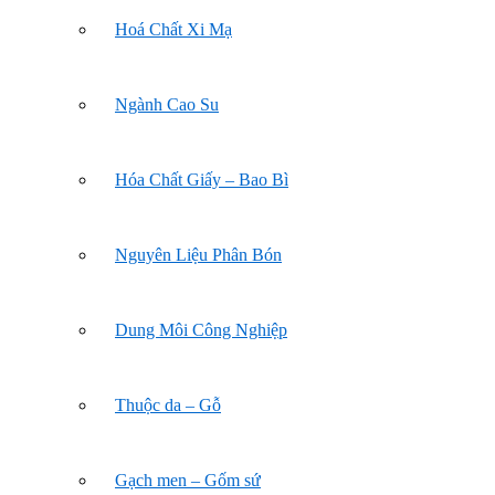
Hoá Chất Xi Mạ
Ngành Cao Su
Hóa Chất Giấy – Bao Bì
Nguyên Liệu Phân Bón
Dung Môi Công Nghiệp
Thuộc da – Gỗ
Gạch men – Gốm sứ