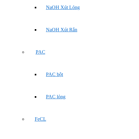
NaOH Xút Lỏng
NaOH Xút Rắn
PAC
PAC bột
PAC lỏng
FeCL