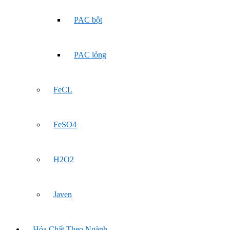
PAC bột
PAC lỏng
FeCL
FeSO4
H2O2
Javen
Hóa Chất Theo Ngành