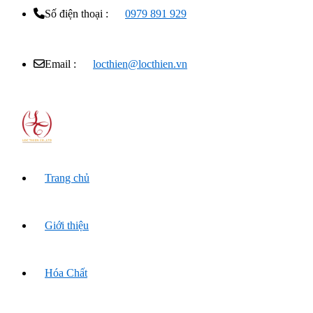
Số điện thoại :
0979 891 929
Email :
locthien@locthien.vn
Trang chủ
Giới thiệu
Hóa Chất