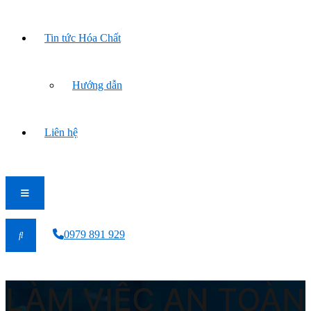
Tin tức Hóa Chất
Hướng dẫn
Liên hệ
0979 891 929
LÀM VIỆC AN TOÀN