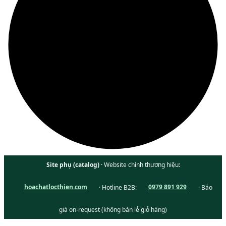
Site phụ (catalog)
· Website chính thương hiệu:
hoachatlocthien.com
· Hotline B2B:
0979 891 929
· Báo
giá on-request (không bán lẻ giỏ hàng)