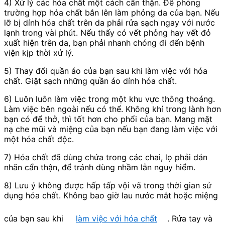
4) Xử lý các hóa chất một cách cẩn thận. Đề phòng
trường hợp hóa chất bắn lên làm phỏng da của bạn. Nếu
lỡ bị dính hóa chất trên da phải rửa sạch ngay với nước
lạnh trong vài phút. Nếu thấy có vết phỏng hay vết đỏ
xuất hiện trên da, bạn phải nhanh chóng đi đến bệnh
viện kịp thời xử lý.
5) Thay đổi quần áo của bạn sau khi làm việc với hóa
chất. Giặt sạch những quần áo dính hóa chất.
6) Luôn luôn làm việc trong một khu vực thông thoáng.
Làm việc bên ngoài nếu có thể. Không khí trong lành hơn
bạn có để thở, thì tốt hơn cho phổi của bạn. Mang mặt
nạ che mũi và miệng của bạn nếu bạn đang làm việc với
một hóa chất độc.
7) Hóa chất đã dùng chứa trong các chai, lọ phải dán
nhãn cẩn thận, để tránh dùng nhầm lẫn nguy hiểm.
8) Lưu ý không được hấp tấp vội vã trong thời gian sử
dụng hóa chất. Không bao giờ lau nước mắt hoặc miệng
của bạn sau khi
làm việc với hóa chất
. Rửa tay và