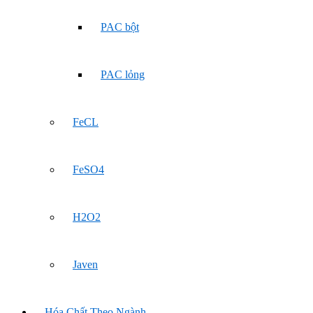
PAC bột
PAC lỏng
FeCL
FeSO4
H2O2
Javen
Hóa Chất Theo Ngành