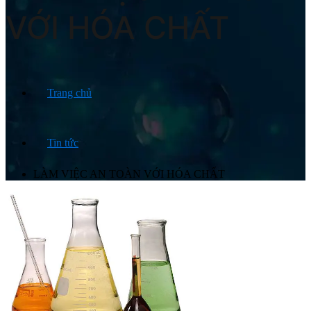
VỚI HÓA CHẤT
Trang chủ
Tin tức
LÀM VIỆC AN TOÀN VỚI HÓA CHẤT