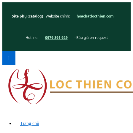
Site phụ (catalog)
· Website chính:
hoachatlocthien.com
·
Hotline:
0979 891 929
· Báo giá on-request
Trang chủ