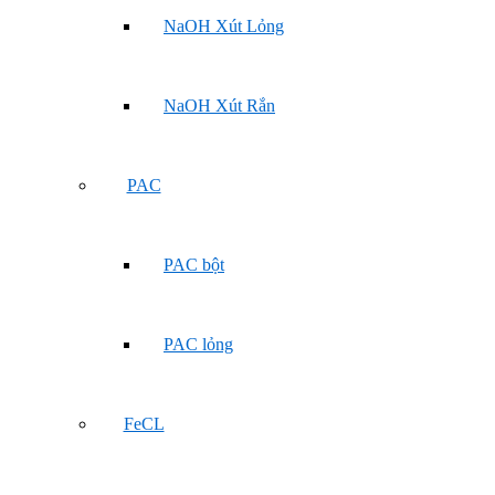
NaOH Xút Lỏng
NaOH Xút Rắn
PAC
PAC bột
PAC lỏng
FeCL