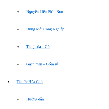
Nguyên Liệu Phân Bón
Dung Môi Công Nghiệp
Thuộc da – Gỗ
Gạch men – Gốm sứ
Tin tức Hóa Chất
Hướng dẫn