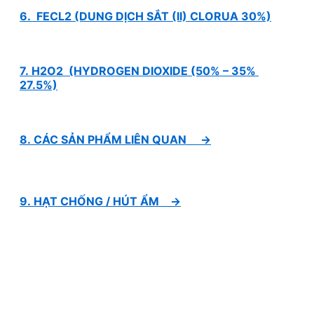
6. FECL2 (DUNG DỊCH SẮT (II) CLORUA 30%)
7. H2O2 (HYDROGEN DIOXIDE (50% – 35%
27.5%)
8. CÁC SẢN PHẨM LIÊN QUAN →
9. HẠT CHỐNG / HÚT ẨM →