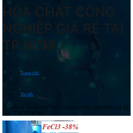
HÓA CHẤT CÔNG
NGHIỆP GIÁ RẺ TẠI
TP.HCM
Trang chủ
Tin tức
NHÀ PHÂN PHỐI HÓA CHẤT CÔNG NGHIỆP GIÁ RẺ
TẠI TP.HCM