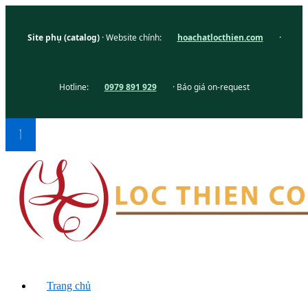
Site phụ (catalog)
· Website chính:
hoachatlocthien.com
·
Hotline:
0979 891 929
· Báo giá on-request
Trang chủ