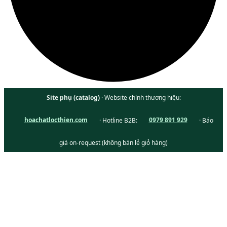
Site phụ (catalog)
· Website chính thương hiệu:
hoachatlocthien.com
· Hotline B2B:
0979 891 929
· Báo
giá on-request (không bán lẻ giỏ hàng)