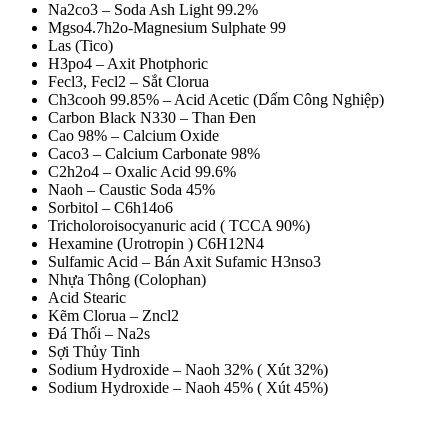
Na2co3 – Soda Ash Light 99.2%
Mgso4.7h2o-Magnesium Sulphate 99
Las (Tico)
H3po4 – Axit Photphoric
Fecl3, Fecl2 – Sắt Clorua
Ch3cooh 99.85% – Acid Acetic (Dấm Công Nghiệp)
Carbon Black N330 – Than Đen
Cao 98% – Calcium Oxide
Caco3 – Calcium Carbonate 98%
C2h2o4 – Oxalic Acid 99.6%
Naoh – Caustic Soda 45%
Sorbitol – C6h14o6
Tricholoroisocyanuric acid ( TCCA 90%)
Hexamine (Urotropin ) C6H12N4
Sulfamic Acid – Bán Axit Sufamic H3nso3
Nhựa Thông (Colophan)
Acid Stearic
Kẽm Clorua – Zncl2
Đá Thối – Na2s
Sợi Thủy Tinh
Sodium Hydroxide – Naoh 32% ( Xút 32%)
Sodium Hydroxide – Naoh 45% ( Xút 45%)