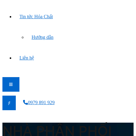
Tin tức Hóa Chất
Hướng dẫn
Liên hệ
0979 891 929
NHÀ PHÂN PHỐI