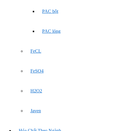
PAC bột
PAC lỏng
FeCL
FeSO4
H2O2
Javen
Hóa Chất Theo Ngành