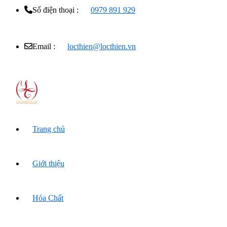
Số điện thoại :
0979 891 929
Email :
locthien@locthien.vn
Trang chủ
Giới thiệu
Hóa Chất