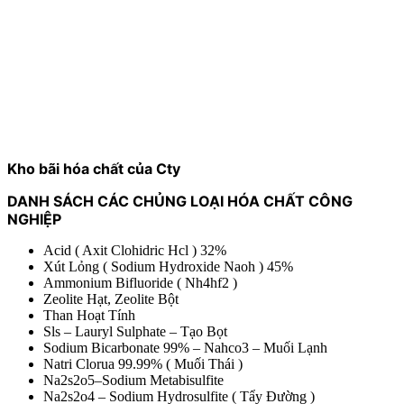
Kho bãi hóa chất của Cty
DANH SÁCH CÁC CHỦNG LOẠI HÓA CHẤT CÔNG
NGHIỆP
Acid ( Axit Clohidric Hcl ) 32%
Xút Lỏng ( Sodium Hydroxide Naoh ) 45%
Ammonium Bifluoride ( Nh4hf2 )
Zeolite Hạt, Zeolite Bột
Than Hoạt Tính
Sls – Lauryl Sulphate – Tạo Bọt
Sodium Bicarbonate 99% – Nahco3 – Muối Lạnh
Natri Clorua 99.99% ( Muối Thái )
Na2s2o5–Sodium Metabisulfite
Na2s2o4 – Sodium Hydrosulfite ( Tẩy Đường )