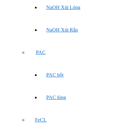
NaOH Xút Lỏng
NaOH Xút Rắn
PAC
PAC bột
PAC lỏng
FeCL