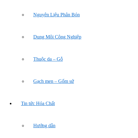
Nguyên Liệu Phân Bón
Dung Môi Công Nghiệp
Thuộc da – Gỗ
Gạch men – Gốm sứ
Tin tức Hóa Chất
Hướng dẫn