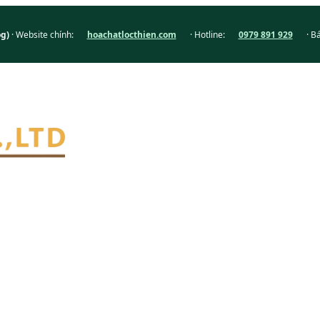
og)
· Website chính:
hoachatlocthien.com
· Hotline:
0979 891 929
· B