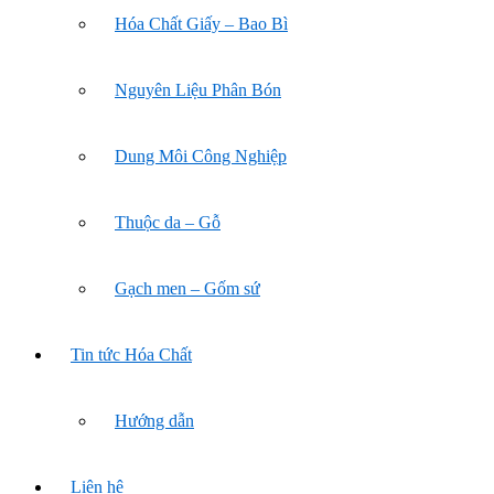
Hóa Chất Giấy – Bao Bì
Nguyên Liệu Phân Bón
Dung Môi Công Nghiệp
Thuộc da – Gỗ
Gạch men – Gốm sứ
Tin tức Hóa Chất
Hướng dẫn
Liên hệ