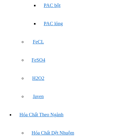
PAC bột
PAC lỏng
FeCL
FeSO4
H2O2
Javen
Hóa Chất Theo Ngành
Hóa Chất Dệt Nhuộm