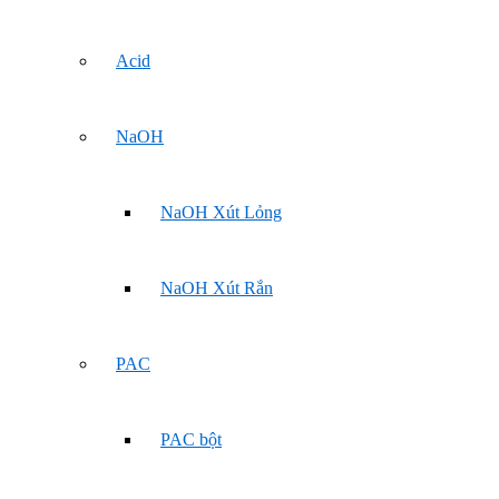
Acid
NaOH
NaOH Xút Lỏng
NaOH Xút Rắn
PAC
PAC bột