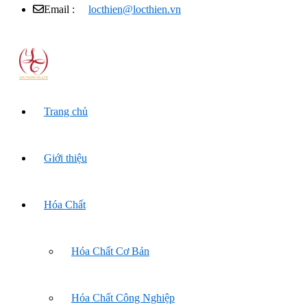
Email :
locthien@locthien.vn
Trang chủ
Giới thiệu
Hóa Chất
Hóa Chất Cơ Bản
Hóa Chất Công Nghiệp