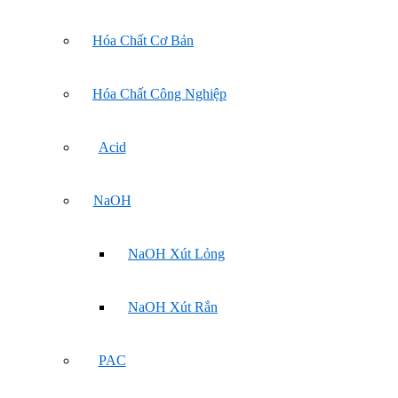
Hóa Chất Cơ Bản
Hóa Chất Công Nghiệp
Acid
NaOH
NaOH Xút Lỏng
NaOH Xút Rắn
PAC