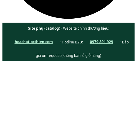
Site phụ (catalog)
· Website chính thương hiệu:
hoachatlocthien.com
· Hotline B2B:
0979 891 929
· Báo
giá on-request (không bán lẻ giỏ hàng)