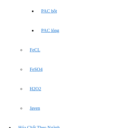
PAC bột
PAC lỏng
FeCL
FeSO4
H2O2
Javen
Hóa Chất Theo Ngành