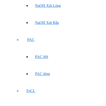
NaOH Xút Lỏng
NaOH Xút Rắn
PAC
PAC bột
PAC lỏng
FeCL