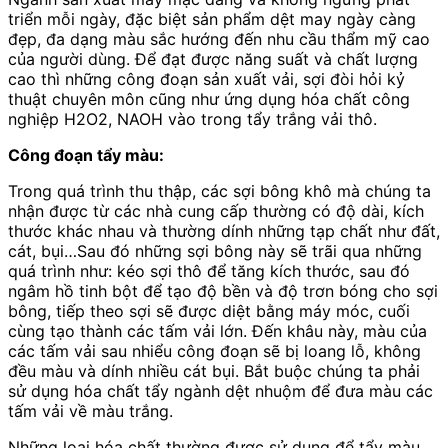
triển mỗi ngày, đặc biệt sản phẩm dệt may ngày càng
đẹp, đa dạng màu sắc hướng đến nhu cầu thẩm mỹ cao
của người dùng. Để đạt được năng suất và chất lượng
cao thì những công đoạn sản xuất vải, sợi đòi hỏi kỷ
thuật chuyên môn cũng như ứng dụng hóa chất công
nghiệp H2O2, NAOH vào trong tẩy trắng vải thô.
Công đoạn tẩy màu:
Trong quá trình thu thập, các sợi bông khô mà chúng ta
nhận được từ các nhà cung cấp thường có độ dài, kích
thước khác nhau và thường dính những tạp chất như đất,
cát, bụi…Sau đó những sợi bông này sẽ trãi qua những
quá trình như: kéo sợi thô để tăng kích thước, sau đó
ngâm hồ tinh bột để tạo độ bền và độ trơn bóng cho sợi
bông, tiếp theo sợi sẽ được diệt bằng máy móc, cuối
cùng tạo thành các tấm vải lớn. Đến khâu này, màu của
các tấm vải sau nhiểu công đoạn sẽ bị loang lỗ, không
đều màu và dính nhiều cát bụi. Bắt buộc chúng ta phải
sử dụng hóa chất tẩy ngành dệt nhuộm để đưa màu các
tấm vải về màu trắng.
Những loại hóa chất thường được sử dụng để tẩy màu