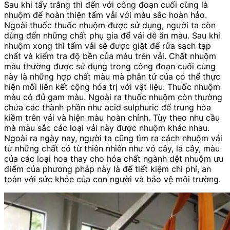
Sau khi tẩy trắng thì đến với công đoạn cuối cùng là
nhuộm để hoàn thiện tấm vải với màu sắc hoàn hảo.
Ngoài thuốc thuốc nhuộm được sử dụng, người ta còn
dùng đến những chất phụ gia để vải dễ ăn màu. Sau khi
nhuộm xong thì tấm vải sẽ được giặt để rửa sạch tạp
chất và kiểm tra độ bền của màu trên vải. Chất nhuộm
màu thường được sử dụng trong công đoạn cuối cùng
này là những hợp chất màu mà phân tử của có thể thực
hiện mối liên kết cộng hóa trị với vật liệu. Thuốc nhuộm
màu có đủ gam màu. Ngoài ra thuốc nhuộm còn thường
chứa các thành phần như acid sulphuric để trung hòa
kiềm trên vải và hiện màu hoàn chỉnh. Tùy theo nhu cầu
mà màu sắc các loại vải này được nhuộm khác nhau.
Ngoài ra ngày nay, người ta cũng tìm ra cách nhuộm vải
từ những chất có từ thiên nhiên như vỏ cây, lá cây, màu
của các loại hoa thay cho hóa chất ngành dệt nhuộm ưu
điểm của phương pháp này là để tiết kiệm chi phí, an
toàn với sức khỏe của con người và bảo vệ môi trường.