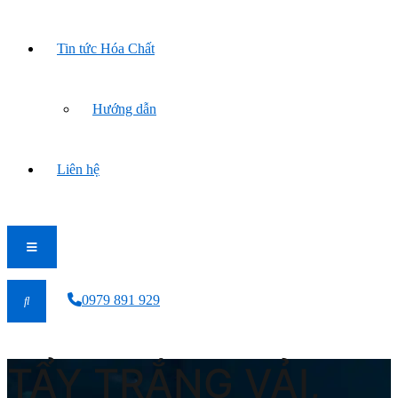
Tin tức Hóa Chất
Hướng dẫn
Liên hệ
0979 891 929
TẨY TRẮNG VẢI,