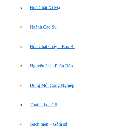
Hoá Chất Xi Mạ
Ngành Cao Su
Hóa Chất Giấy – Bao Bì
Nguyên Liệu Phân Bón
Dung Môi Công Nghiệp
Thuộc da – Gỗ
Gạch men – Gốm sứ