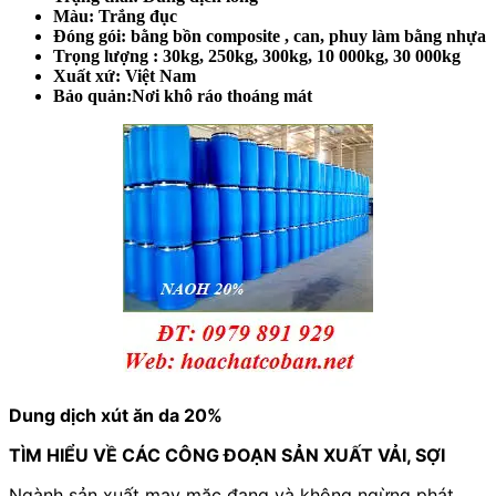
Màu: Trắng đục
Đóng gói: bằng bồn composite , can, phuy làm bằng nhựa
Trọng lượng : 30kg, 250kg, 300kg, 10 000kg, 30 000kg
Xuất xứ: Việt Nam
Bảo quản:Nơi khô ráo thoáng mát
Dung dịch xút ăn da 20%
TÌM HIỂU VỀ CÁC CÔNG ĐOẠN SẢN XUẤT VẢI, SỢI
Ngành sản xuất may mặc đang và không ngừng phát