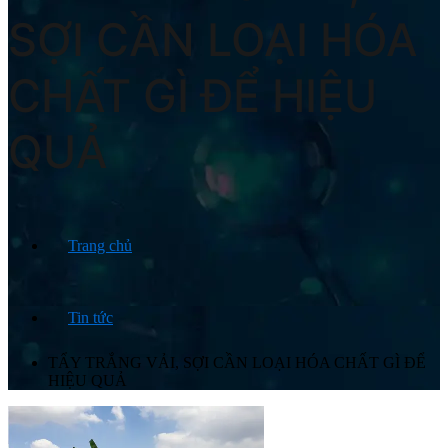
SỢI CẦN LOẠI HÓA
CHẤT GÌ ĐỂ HIỆU
QUẢ
Trang chủ
Tin tức
TẨY TRẮNG VẢI, SỢI CẦN LOẠI HÓA CHẤT GÌ ĐỂ
HIỆU QUẢ