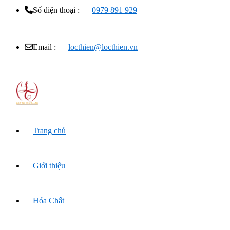
Số điện thoại :
0979 891 929
Email :
locthien@locthien.vn
Trang chủ
Giới thiệu
Hóa Chất