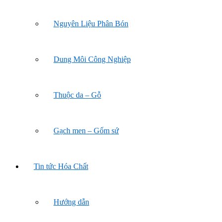
Nguyên Liệu Phân Bón
Dung Môi Công Nghiệp
Thuộc da – Gỗ
Gạch men – Gốm sứ
Tin tức Hóa Chất
Hướng dẫn