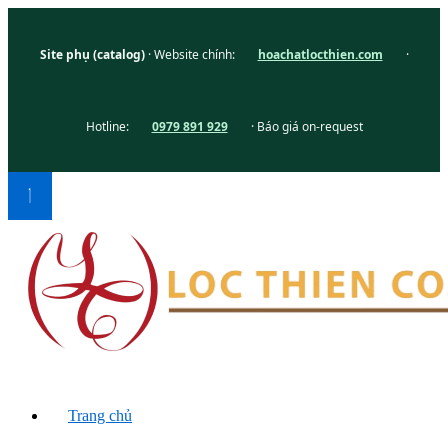
Site phụ (catalog)
· Website chính:
hoachatlocthien.com
·
Hotline:
0979 891 929
· Báo giá on-request
Trang chủ