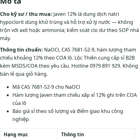
Mô tả
Cho kỹ sư / thu mua:
Javen 12% là dung dịch natri
hypoclorit dùng khử trùng và hỗ trợ xử lý nước — không
trộn với axit hoặc ammonia; kiểm soát clo dư theo SOP nhà
máy.
Thông tin chuẩn:
NaOCl, CAS 7681-52-9, hàm lượng tham
chiếu khoảng 12% theo COA lô. Lộc Thiên cung cấp sỉ B2B
kèm MSDS/COA theo yêu cầu. Hotline 0979 891 929. Không
bán lẻ qua giỏ hàng.
Mã CAS 7681-52-9 cho NaOCl
Hàm lượng Javen tham chiếu xấp xỉ 12% ghi trên COA
của lô
Báo giá sỉ theo số lượng và điểm giao khu công
nghiệp
Hạng mục
Thông tin