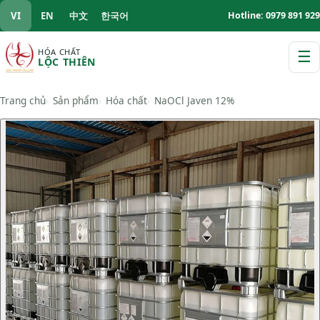
VI
EN
中文
한국어
Hotline: 0979 891 929
HÓA CHẤT
☰
LỘC THIÊN
M
Trang chủ
Sản phẩm
Hóa chất
NaOCl Javen 12%