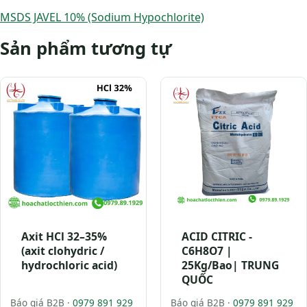
MSDS JAVEL 10% (Sodium Hypochlorite)
Sản phẩm tương tự
Axit HCl 32–35%
ACID CITRIC -
(axit clohydric /
C6H8O7 |
hydrochloric acid)
25Kg/Bao| TRUNG
QUỐC
Báo giá B2B ·
0979 891 929
Báo giá B2B ·
0979 891 929