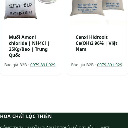
Muối Amoni
Canxi Hidroxit
chloride | NH4Cl |
Ca(OH)2 96% | Việt
25Kg/Bao | Trung
Nam
Quốc
Báo giá B2B ·
0979 891 929
Báo giá B2B ·
0979 891 929
HÓA CHẤT LỘC THIÊN
CÔNG TY TNHH ĐẦU TƯ PHÁT TRIỂN LỘC THIÊN — MST