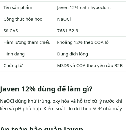
Tên sản phẩm
Javen 12% natri hypoclorit
Công thức hóa học
NaOCl
Số CAS
7681-52-9
Hàm lượng tham chiếu
khoảng 12% theo COA lô
Hình dạng
Dung dịch lỏng
Chứng từ
MSDS và COA theo yêu cầu B2B
Javen 12% dùng để làm gì?
NaOCl dùng khử trùng, oxy hóa và hỗ trợ xử lý nước khi
liều và pH phù hợp. Kiểm soát clo dư theo SOP nhà máy.
An toàn bảo quản Javen