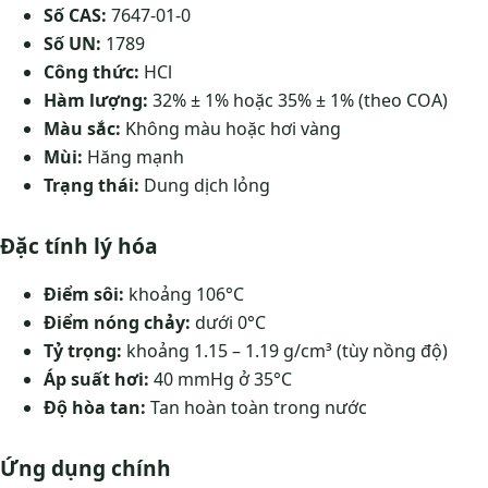
Số CAS:
7647-01-0
Số UN:
1789
Công thức:
HCl
Hàm lượng:
32% ± 1% hoặc 35% ± 1% (theo COA)
Màu sắc:
Không màu hoặc hơi vàng
Mùi:
Hăng mạnh
Trạng thái:
Dung dịch lỏng
Đặc tính lý hóa
Điểm sôi:
khoảng 106°C
Điểm nóng chảy:
dưới 0°C
Tỷ trọng:
khoảng 1.15 – 1.19 g/cm³ (tùy nồng độ)
Áp suất hơi:
40 mmHg ở 35°C
Độ hòa tan:
Tan hoàn toàn trong nước
Ứng dụng chính