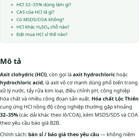
HCl 32–35% dùng làm gì?
CAS của HCl là gì?
Có MSDS/COA không?
HCl khác H₂SO₄ chỗ nào?
Đặt mua HCl sỉ thế nào?
Mô tả
Axit clohydric (HCl)
, còn gọi là
axit hydrochloric
hoặc
hydrochloric acid
, là axit vô cơ mạnh dùng phổ biến trong
xử lý nước, tẩy rửa kim loại, điều chỉnh pH, công nghiệp
hóa chất và nhiều công đoạn sản xuất.
Hóa chất Lộc Thiên
cung ứng HCl nồng độ công nghiệp thường gặp khoảng
32–35%
(các dải khác theo lô/COA), kèm MSDS/SDS và COA
theo yêu cầu báo giá B2B.
Chính sách:
bán sỉ / báo giá theo yêu cầu
— không niêm