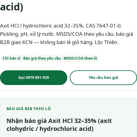
acid)
Axit HCl / hydrochloric acid 32–35%, CAS 7647-01-0.
Pickling, pH, xử lý nước. MSDS/COA theo yêu cầu, báo giá
B2B giao KCN — không bán lẻ giỏ hàng. Lộc Thiên.
Chỉ bán sỉ · Báo giá theo yêu cầu · MSDS/COA theo lô
Gọi 0979 891 929
Yêu cầu báo giá
BÁO GIÁ B2B THEO LÔ
Nhận báo giá Axit HCl 32–35% (axit
clohydric / hydrochloric acid)