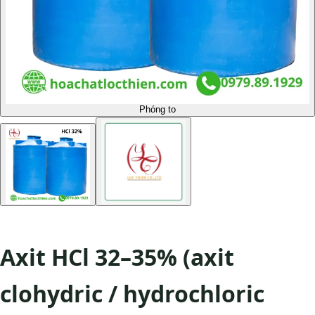
Phóng to
Axit HCl 32–35% (axit
clohydric / hydrochloric