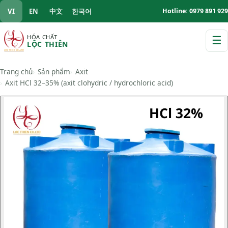
VI
EN
中文
한국어
Hotline: 0979 891 929
HÓA CHẤT
☰
LỘC THIÊN
M
Trang chủ
Sản phẩm
Axit
Axit HCl 32–35% (axit clohydric / hydrochloric acid)