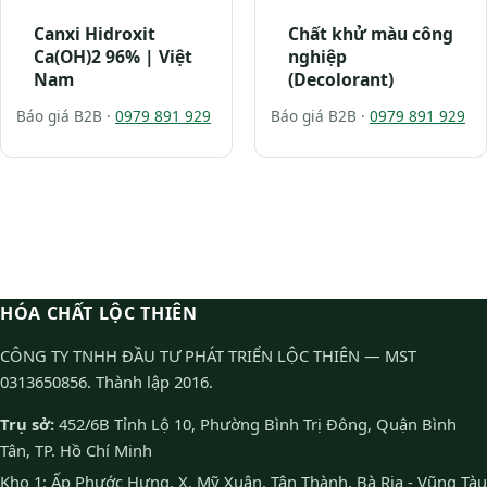
Canxi Hidroxit
Chất khử màu công
Ca(OH)2 96% | Việt
nghiệp
Nam
(Decolorant)
Báo giá B2B ·
0979 891 929
Báo giá B2B ·
0979 891 929
HÓA CHẤT LỘC THIÊN
CÔNG TY TNHH ĐẦU TƯ PHÁT TRIỂN LỘC THIÊN — MST
0313650856. Thành lập 2016.
Trụ sở:
452/6B Tỉnh Lộ 10, Phường Bình Trị Đông, Quận Bình
Tân, TP. Hồ Chí Minh
Kho 1: Ấp Phước Hưng, X. Mỹ Xuân, Tân Thành, Bà Rịa - Vũng Tàu