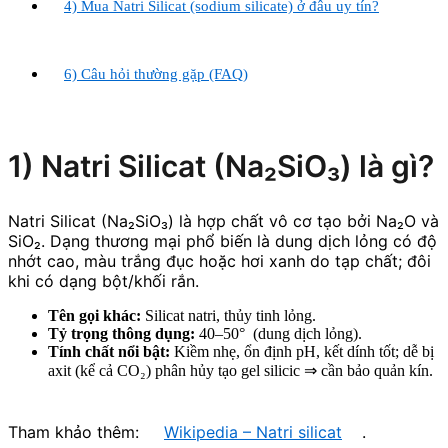
4) Mua Natri Silicat (sodium silicate) ở đâu uy tín?
6) Câu hỏi thường gặp (FAQ)
1) Natri Silicat (Na₂SiO₃) là gì?
Natri Silicat (Na₂SiO₃) là hợp chất vô cơ tạo bởi Na₂O và
SiO₂. Dạng thương mại phổ biến là dung dịch lỏng có độ
nhớt cao, màu trắng đục hoặc hơi xanh do tạp chất; đôi
khi có dạng bột/khối rắn.
Tên gọi khác:
Silicat natri, thủy tinh lỏng.
Tỷ trọng thông dụng:
40–50° (dung dịch lỏng).
Tính chất nổi bật:
Kiềm nhẹ, ổn định pH, kết dính tốt; dễ bị
axit (kể cả CO₂) phân hủy tạo gel silicic ⇒ cần bảo quản kín.
Tham khảo thêm:
Wikipedia – Natri silicat
.