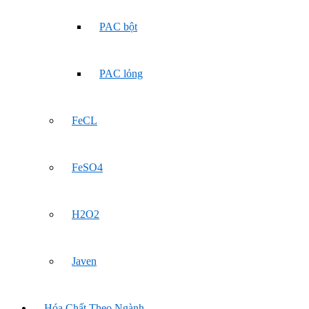
PAC bột
PAC lỏng
FeCL
FeSO4
H2O2
Javen
Hóa Chất Theo Ngành