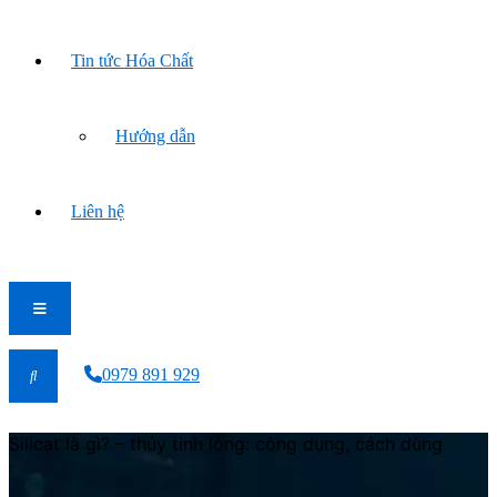
Tin tức Hóa Chất
Hướng dẫn
Liên hệ
0979 891 929
Silicat là gì? – thủy tinh lỏng: công dụng, cách dùng