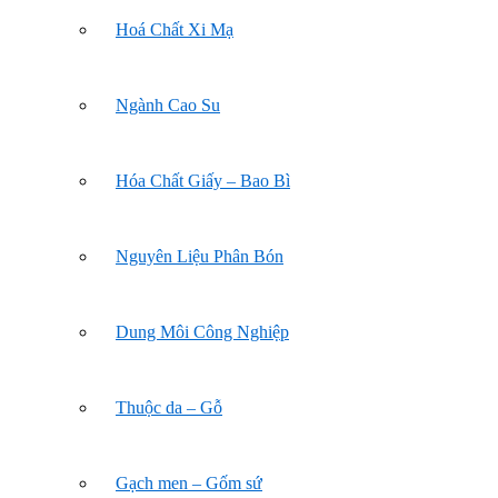
Hoá Chất Xi Mạ
Ngành Cao Su
Hóa Chất Giấy – Bao Bì
Nguyên Liệu Phân Bón
Dung Môi Công Nghiệp
Thuộc da – Gỗ
Gạch men – Gốm sứ