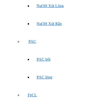
NaOH Xút Lỏng
NaOH Xút Rắn
PAC
PAC bột
PAC lỏng
FeCL