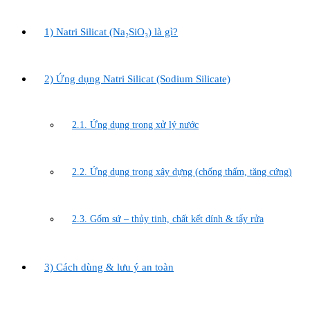
1) Natri Silicat (Na₂SiO₃) là gì?
2) Ứng dụng Natri Silicat (Sodium Silicate)
2.1. Ứng dụng trong xử lý nước
2.2. Ứng dụng trong xây dựng (chống thấm, tăng cứng)
2.3. Gốm sứ – thủy tinh, chất kết dính & tẩy rửa
3) Cách dùng & lưu ý an toàn