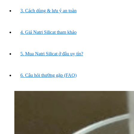
3. Cách dùng & lưu ý an toàn
4. Giá Natri Silicat tham khảo
5. Mua Natri Silicat ở đâu uy tín?
6. Câu hỏi thường gặp (FAQ)