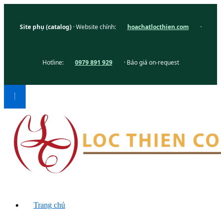
Site phụ (catalog)
· Website chính:
hoachatlocthien.com
·
Hotline:
0979 891 929
· Báo giá on-request
Trang chủ