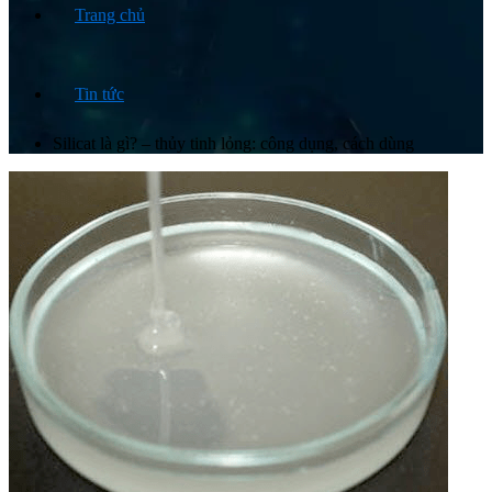
Trang chủ
Tin tức
Silicat là gì? – thủy tinh lỏng: công dụng, cách dùng