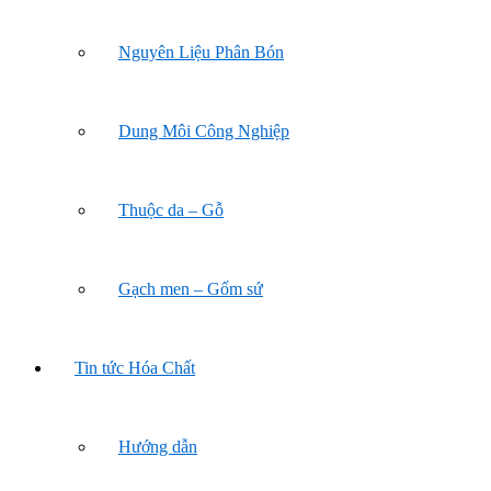
Nguyên Liệu Phân Bón
Dung Môi Công Nghiệp
Thuộc da – Gỗ
Gạch men – Gốm sứ
Tin tức Hóa Chất
Hướng dẫn