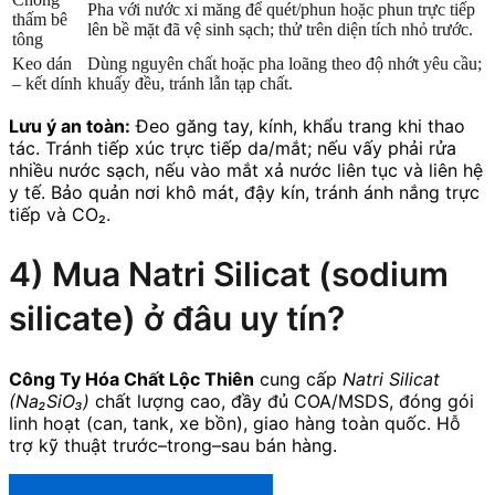
Pha với nước xi măng để quét/phun hoặc phun trực tiếp
thấm bê
lên bề mặt đã vệ sinh sạch; thử trên diện tích nhỏ trước.
tông
Keo dán
Dùng nguyên chất hoặc pha loãng theo độ nhớt yêu cầu;
– kết dính
khuấy đều, tránh lẫn tạp chất.
Lưu ý an toàn:
Đeo găng tay, kính, khẩu trang khi thao
tác. Tránh tiếp xúc trực tiếp da/mắt; nếu vấy phải rửa
nhiều nước sạch, nếu vào mắt xả nước liên tục và liên hệ
y tế. Bảo quản nơi khô mát, đậy kín, tránh ánh nắng trực
tiếp và CO₂.
4) Mua Natri Silicat (sodium
silicate) ở đâu uy tín?
Công Ty Hóa Chất Lộc Thiên
cung cấp
Natri Silicat
(Na₂SiO₃)
chất lượng cao, đầy đủ COA/MSDS, đóng gói
linh hoạt (can, tank, xe bồn), giao hàng toàn quốc. Hỗ
trợ kỹ thuật trước–trong–sau bán hàng.