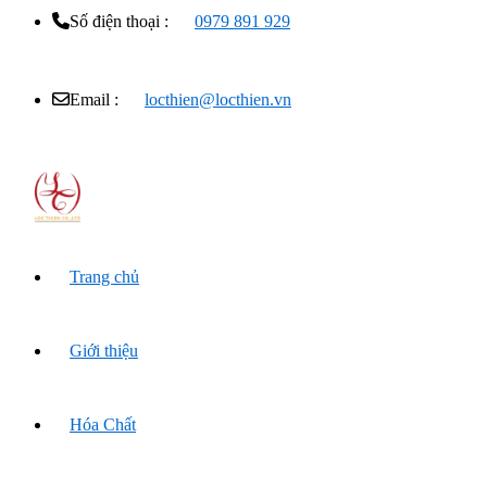
Số điện thoại :
0979 891 929
Email :
locthien@locthien.vn
Trang chủ
Giới thiệu
Hóa Chất